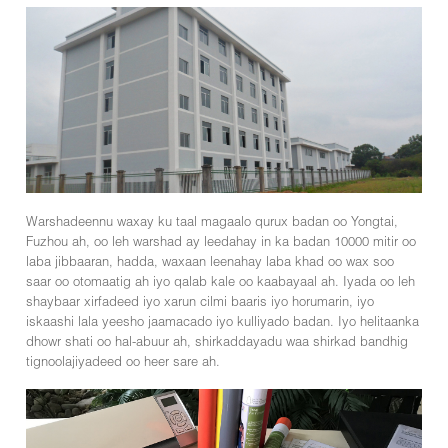
Warshadeennu waxay ku taal magaalo qurux badan oo Yongtai,
Fuzhou ah, oo leh warshad ay leedahay in ka badan 10000 mitir oo
laba jibbaaran, hadda, waxaan leenahay laba khad oo wax soo
saar oo otomaatig ah iyo qalab kale oo kaabayaal ah. Iyada oo leh
shaybaar xirfadeed iyo xarun cilmi baaris iyo horumarin, iyo
iskaashi lala yeesho jaamacado iyo kulliyado badan. Iyo helitaanka
dhowr shati oo hal-abuur ah, shirkaddayadu waa shirkad bandhig
tignoolajiyadeed oo heer sare ah.