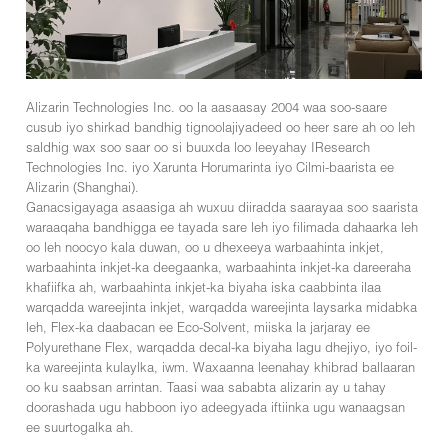
Alizarin Technologies Inc. oo la aasaasay 2004 waa soo-saare
cusub iyo shirkad bandhig tignoolajiyadeed oo heer sare ah oo leh
saldhig wax soo saar oo si buuxda loo leeyahay IResearch
Technologies Inc. iyo Xarunta Horumarinta iyo Cilmi-baarista ee
Alizarin (Shanghai).
Ganacsigayaga asaasiga ah wuxuu diiradda saarayaa soo saarista
waraaqaha bandhigga ee tayada sare leh iyo filimada dahaarka leh
oo leh noocyo kala duwan, oo u dhexeeya warbaahinta inkjet,
warbaahinta inkjet-ka deegaanka, warbaahinta inkjet-ka dareeraha
khafiifka ah, warbaahinta inkjet-ka biyaha iska caabbinta ilaa
warqadda wareejinta inkjet, warqadda wareejinta laysarka midabka
leh, Flex-ka daabacan ee Eco-Solvent, miiska la jarjaray ee
Polyurethane Flex, warqadda decal-ka biyaha lagu dhejiyo, iyo foil-
ka wareejinta kulaylka, iwm. Waxaanna leenahay khibrad ballaaran
oo ku saabsan arrintan. Taasi waa sababta alizarin ay u tahay
doorashada ugu habboon iyo adeegyada iftiinka ugu wanaagsan
ee suurtogalka ah.