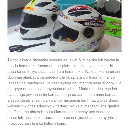
Tiknoolajiyada dahaarka laser-ka ee inkjet & midabka leh waxaa la
socda horumarka farsamada ee plotter-ka inkjet iyo laser-ka. Hal-
abuurka oo keliya ayaa raaci kara horumarka, Waxaan ku horumarin
doonnaa alaabada xarunteena cilmi-baarista iyo horumarinta iyo
iskaashiga machadka. Injineerkayaga horumarinta ayaa si dhow ula
shaqeyn doona soosaarayaasha qalabka. Markaa si dhakhso leh
ayaan uga jawaab celin karnaa suuqa oo aan u horumarin karnaa
alaabo cusub si aan ula kulanno macaamiisha. Intaa waxaa dheer,
waxaan bixinnaa adeegyo xirfadeed iyo xalal macaamiisha gaarka
ah. Taasi ma aha sabab ku filan oo aan u nahay soo-saare hal-
abuur leh, iyadoo alaabada cusub ee soo jiidashada leh ay yihiin
mowduuc aan la isku halleyn karin.