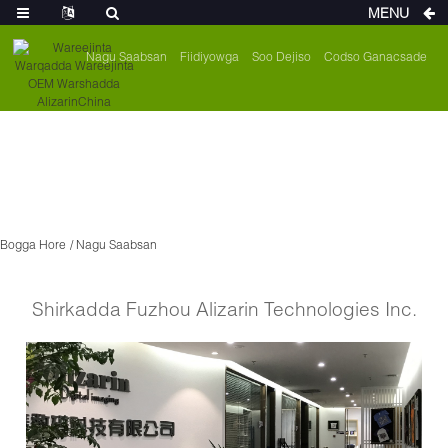
MENU
Nagu Saabsan
Fiidiyowga
Soo Dejiso
Codso Ganacsade
Bogga Hore
Nagu Saabsan
Shirkadda Fuzhou Alizarin Technologies Inc.