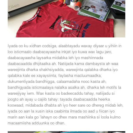
Iyada oo ku xidhan codsiga, alaabtayadu waxay diyaar u yihiin in
loo isticmaalo daabacayaasha inkjet iyo kuwa wax lagu jaro,
daabacayaasha laysarka midabka leh iyo mashiinnada
daabacaadda dhijitaalka ah. Natiijada kama dambaysta ah waa
wareejinta dharka shakhsiyadda, wareejinta qalabka dharka iyo
qalabka kale ee xayaysiinta, faylasha macluumaadka,
dukumentiyada bandhigga, calaamadaha nooc kasta ah,
bandhigyada isticmaalaya nalalka asalka ah, dharka leh motifs la
wareejiyay iwm. Wax kasta oo badeecaddu tahay, natiijadu si
joogto ah ayay u cajiib tahay: tayada daabacaadda heerka
koowaad, midabada dhabta ah iyo heer sare oo dhereg midab leh,
iyada oo aan la xusin iska caabinta ilmada oo aad u fiican iyo
marin aan kala go 'lahayn oo dhex mara mashiinka si loola kulmo
macaamiisha adduunka oo dhan.