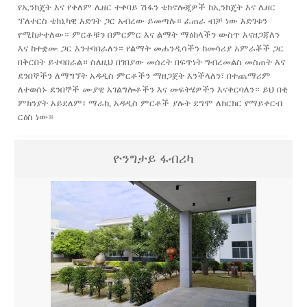
የኢንክጄት እና የቀለም ሌዘር ተቀባይ ሽፋን ቴክኖሎጂዎች ከኢንክጄት እና ሌዘር
ፕለተርስ ቴክኒካዊ እድገት ጋር አብረው ይመጣሉ። ፈጠራ ብቻ ነው እድገቱን
የሚከታተለው። ምርቶቹን በምርምር እና ልማት ማዕከላችን ውስጥ እናዘጋጃለን
እና ከተቋሙ ጋር እንተባበራለን። የልማት መሐንዲሳችን ከመሳሪያ አምራቾች ጋር
በቅርበት ይተባበራል። ስለዚህ በገበያው መሰረት በፍጥነት ግብረመልስ መስጠት እና
ደንበኞችን ለማግኘት አዳዲስ ምርቶችን ማዘጋጀት እንችላለን፣ በተጨማሪም
ለተወሰኑ ደንበኞች ሙያዊ አገልግሎቶችን እና መፍትሄዎችን እናቀርባለን። ይህ በቂ
ምክንያት አይደለም፣ ማራኪ አዳዲስ ምርቶች ያሉት ደግሞ ለክርክር የማይቀርብ
ርዕስ ነው።
ዮንግታይ ፋብሪካ