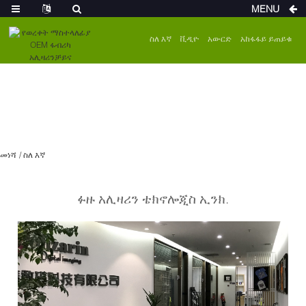
MENU
ስለ እኛ
ቪዲዮ
አውርድ
አከፋፋይ ይጠይቁ
መነሻ
ስለ እኛ
ፉዙ አሊዛሪን ቴክኖሎጂስ ኢንክ.