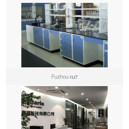
Fuzhou ቢሮ