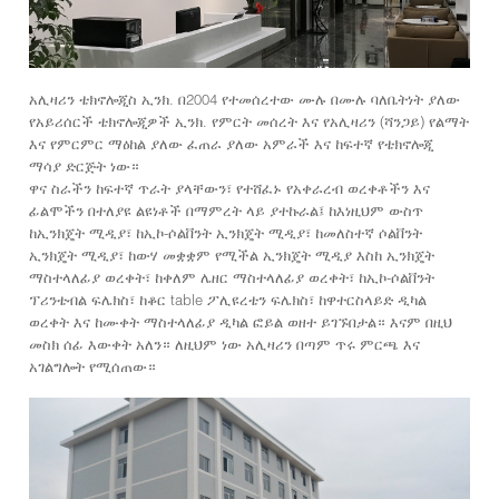
አሊዛሪን ቴክኖሎጂስ ኢንክ. በ2004 የተመሰረተው ሙሉ በሙሉ ባለቤትነት ያለው
የአይሪሰርች ቴክኖሎጂዎች ኢንክ. የምርት መሰረት እና የአሊዛሪን (ሻንጋይ) የልማት
እና የምርምር ማዕከል ያለው ፈጠራ ያለው አምራች እና ከፍተኛ የቴክኖሎጂ
ማሳያ ድርጅት ነው።
ዋና ስራችን ከፍተኛ ጥራት ያላቸውን፣ የተሸፈኑ የአቀራረብ ወረቀቶችን እና
ፊልሞችን በተለያዩ ልዩነቶች በማምረት ላይ ያተኩራል፤ ከእነዚህም ውስጥ
ከኢንክጄት ሚዲያ፣ ከኢኮ-ሶልቨንት ኢንክጄት ሚዲያ፣ ከመለስተኛ ሶልቨንት
ኢንክጄት ሚዲያ፣ ከውሃ መቋቋም የሚችል ኢንክጄት ሚዲያ እስከ ኢንክጄት
ማስተላለፊያ ወረቀት፣ ከቀለም ሌዘር ማስተላለፊያ ወረቀት፣ ከኢኮ-ሶልቨንት
ፕሪንቴብል ፍሌክስ፣ ከቆር table ፖሊዩረቴን ፍሌክስ፣ ከዋተርስላይድ ዲካል
ወረቀት እና ከሙቀት ማስተላለፊያ ዲካል ፎይል ወዘተ ይገኙበታል። እናም በዚህ
መስክ ሰፊ እውቀት አለን። ለዚህም ነው አሊዛሪን በጣም ጥሩ ምርጫ እና
አገልግሎት የሚሰጠው።