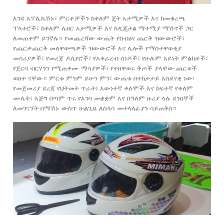
እንደ አፕሊኬሽኑ፣ ምርቶቻችን ከቀለም ጄት አታሚዎች እና ከመቁረጫ
ፕላተሮች፣ ከቀለም ሌዘር አታሚዎች እና ከዲጂታል ማተሚያ ማሽኖች ጋር
ለመጠቀም ይገኛሉ። የመጨረሻው ውጤት የስብዕና ጨርቅ ዝውውሮች፣
የጨርቃጨርቅ መለዋወጫዎች ዝውውሮች እና ሌሎች የማስተዋወቂያ
መሳሪያዎች፣ የመረጃ ዶሲየሮች፣ የአቀራረብ ሰነዶች፣ የሁሉም አይነት ምልክቶች፣
የጀርባ ብርሃንን የሚጠቀሙ ማሳያዎች፣ የተዘዋወሩ ቅጦች ያላቸው ጨርቆች
ወዘተ ናቸው። ምርቱ ምንም ይሁን ምን፣ ውጤቱ በተከታታይ አስደናቂ ነው፡
የመጀመሪያ ደረጃ የህትመት ጥራት፣ እውነተኛ ቀለሞች እና ከፍተኛ የቀለም
ሙሌት፣ እጅግ በጣም ጥሩ የእንባ መቋቋም እና በዓለም ዙሪያ ላሉ ደንበኞች
ለመገናኘት በማሽኑ ውስጥ ሁልጊዜ ለስላሳ መተላለፊያን ሳይጠቅስ።