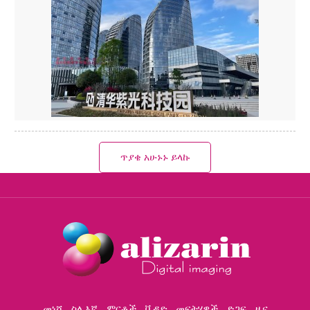
ጥያቄ አሁኑኑ ይላኩ
መነሻ
ስለ እኛ
ምርቶች
ቪዲዮ
መፍትሄዎች
ድጋፍ
ዜና