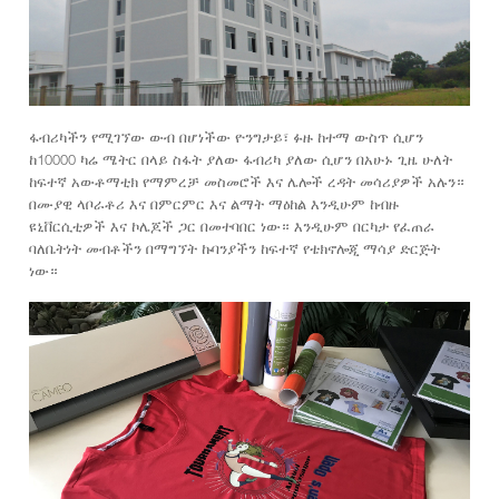
ፋብሪካችን የሚገኘው ውብ በሆነችው ዮንግታይ፣ ፉዙ ከተማ ውስጥ ሲሆን
ከ10000 ካሬ ሜትር በላይ ስፋት ያለው ፋብሪካ ያለው ሲሆን በአሁኑ ጊዜ ሁለት
ከፍተኛ አውቶማቲክ የማምረቻ መስመሮች እና ሌሎች ረዳት መሳሪያዎች አሉን።
በሙያዊ ላቦራቶሪ እና በምርምር እና ልማት ማዕከል እንዲሁም ከብዙ
ዩኒቨርሲቲዎች እና ኮሌጆች ጋር በመተባበር ነው። እንዲሁም በርካታ የፈጠራ
ባለቤትነት መብቶችን በማግኘት ኩባንያችን ከፍተኛ የቴክኖሎጂ ማሳያ ድርጅት
ነው።