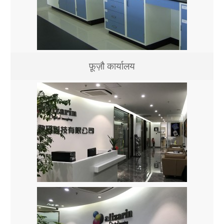
फ़ूज़ौ कार्यालय