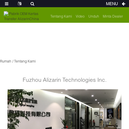
MENU
Tentang Kami
Video
Unduh
Minta Dealer
Rumah
Tentang Kami
Fuzhou Alizarin Technologies Inc.