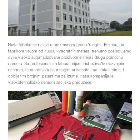
Naša fabrika se nalazi u prekrasnom gradu Yongtai, Fuzhou, sa
fabrikom većom od 10000 kvadratnih metara, trenutno posjedujemo
dvije visoko automatizovane proizvodne linije i drugu pomoćnu
opremu. Sa profesionalnim laboratorijem i istraživačko-razvojnim
centrom, te saradnjom sa mnogim univerzitetima i fakultetima. I
dobijenim brojnim patentima za izume, naša kompanija je
visokotehnološko demonstracijsko preduzeće.