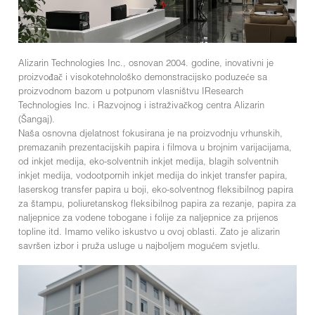
Alizarin Technologies Inc., osnovan 2004. godine, inovativni je
proizvođač i visokotehnološko demonstracijsko poduzeće sa
proizvodnom bazom u potpunom vlasništvu IResearch
Technologies Inc. i Razvojnog i istraživačkog centra Alizarin
(Šangaj).
Naša osnovna djelatnost fokusirana je na proizvodnju vrhunskih,
premazanih prezentacijskih papira i filmova u brojnim varijacijama,
od inkjet medija, eko-solventnih inkjet medija, blagih solventnih
inkjet medija, vodootpornih inkjet medija do inkjet transfer papira,
laserskog transfer papira u boji, eko-solventnog fleksibilnog papira
za štampu, poliuretanskog fleksibilnog papira za rezanje, papira za
naljepnice za vodene tobogane i folije za naljepnice za prijenos
topline itd. Imamo veliko iskustvo u ovoj oblasti. Zato je alizarin
savršen izbor i pruža usluge u najboljem mogućem svjetlu.