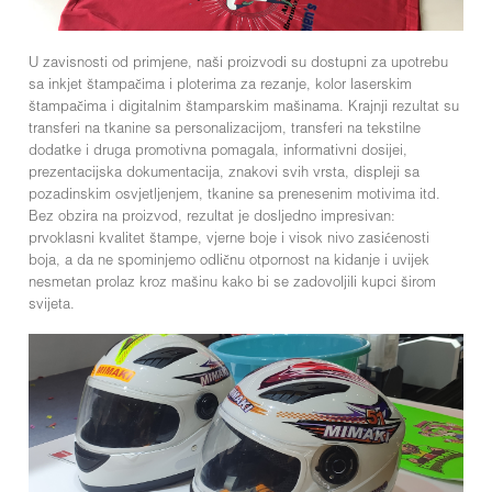
U zavisnosti od primjene, naši proizvodi su dostupni za upotrebu
sa inkjet štampačima i ploterima za rezanje, kolor laserskim
štampačima i digitalnim štamparskim mašinama. Krajnji rezultat su
transferi na tkanine sa personalizacijom, transferi na tekstilne
dodatke i druga promotivna pomagala, informativni dosijei,
prezentacijska dokumentacija, znakovi svih vrsta, displeji sa
pozadinskim osvjetljenjem, tkanine sa prenesenim motivima itd.
Bez obzira na proizvod, rezultat je dosljedno impresivan:
prvoklasni kvalitet štampe, vjerne boje i visok nivo zasićenosti
boja, a da ne spominjemo odličnu otpornost na kidanje i uvijek
nesmetan prolaz kroz mašinu kako bi se zadovoljili kupci širom
svijeta.