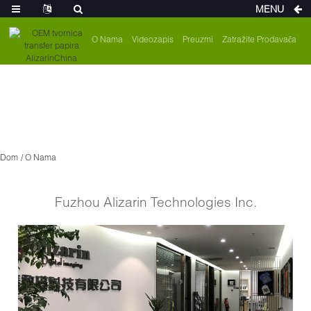
MENU
O Nama
Videozapis
Preuzmi
Zatražite Prodavača
Dom
O Nama
Fuzhou Alizarin Technologies Inc.