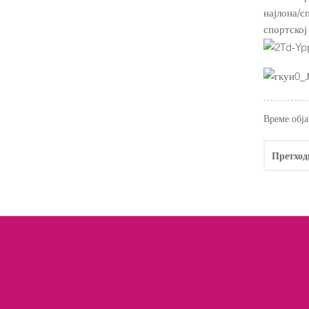
најлона/с
спортској
Време обја
Претход