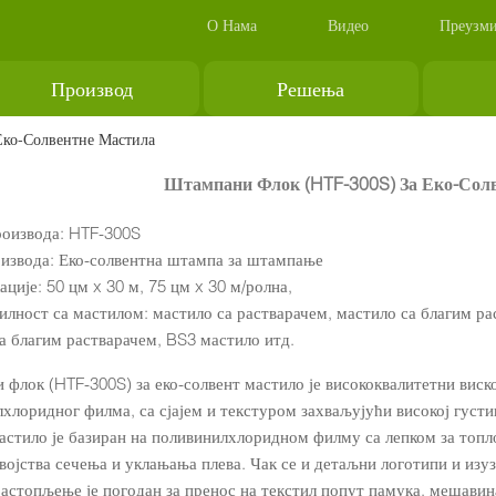
О Нама
Видео
Преузм
Производ
Решења
ко-Солвентне Мастила
Штампани Флок (HTF-300S) За Еко-Сол
оизвода: HTF-300S
извода: Еко-солвентна штампа за штампање
ције: 50 цм x 30 м, 75 цм x 30 м/ролна,
лност са мастилом: мастило са растварачем, мастило са благим ра
а благим растварачем, BS3 мастило итд.
флок (HTF-300S) за еко-солвент мастило је висококвалитетни виско
хлоридног филма, са сјајем и текстуром захваљујући високој густи
астило је базиран на поливинилхлоридном филму са лепком за топл
војства сечења и уклањања плева. Чак се и детаљни логотипи и изуз
растопљење је погодан за пренос на текстил попут памука, мешавин