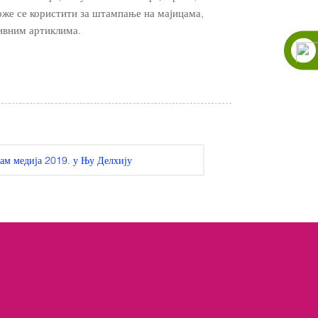
оже се користити за штампање на мајицама,
ивним артиклима.
јам медија 2019. у Њу Делхију