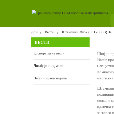
Дом
Вести
Штампани Флок (HTF-300S) За Е
ВЕСТИ
Корпоративне вести
Шифра пр
Назив про
Догађаји и сајмови
Специфика
Компатиби
мастило с
Вести о производима
Штампани 
поливинил
солвент м
одлична с
за топло 