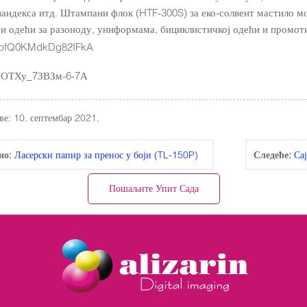
пандекса итд. Штампани флок (HTF-300S) за еко-солвент мастило м
 и одећи за разоноду, униформама, бициклистичкој одећи и промот
ве: 10. септембар 2021.
но:
Ласерски папир за пренос у боји (TL-150P)
Следеће:
Са
Пошаљите Упит Сада