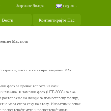
и
Затражите Дилера
English
Вести
Контактирајте Нас
вентне Мастила
стварачем, мастило са еко-растварачем Max,
зни флок за пренос топлоте на бази
ни влакана. Штампани флок (HTF-300S) за еко-
о растопљење на линији за полиестерску фолију,
етно мала слова секу на столу. Иновативни лепак
а полиестера/памука и полиестера/акрила,