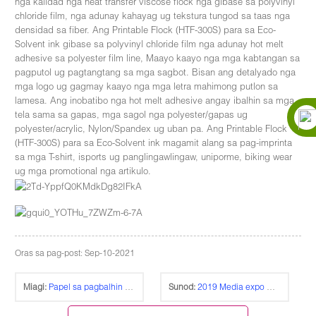
nga kalidad nga heat transfer viscose flock nga gibase sa polyvinyl
chloride film, nga adunay kahayag ug tekstura tungod sa taas nga
densidad sa fiber. Ang Printable Flock (HTF-300S) para sa Eco-
Solvent ink gibase sa polyvinyl chloride film nga adunay hot melt
adhesive sa polyester film line, Maayo kaayo nga mga kabtangan sa
pagputol ug pagtangtang sa mga sagbot. Bisan ang detalyado nga
mga logo ug gagmay kaayo nga mga letra mahimong putlon sa
lamesa. Ang inobatibo nga hot melt adhesive angay ibalhin sa mga
tela sama sa gapas, mga sagol nga polyester/gapas ug
polyester/acrylic, Nylon/Spandex ug uban pa. Ang Printable Flock
(HTF-300S) para sa Eco-Solvent ink magamit alang sa pag-imprinta
sa mga T-shirt, isports ug panglingawlingaw, uniporme, biking wear
ug mga promotional nga artikulo.
Oras sa pag-post: Sep-10-2021
Miagi:
Papel sa pagbalhin sa kolor nga Laser-Light (TL-150P)
Sunod:
2019 Media expo NEW DELHI