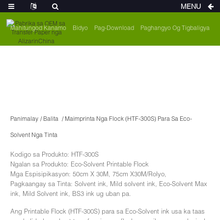
MENU
Mahitungod Kanamo
Bidyo
Pag-Download
Paghangyo Og Tigbaligya
Panimalay
Balita
Maimprinta Nga Flock (HTF-300S) Para Sa Eco-
Solvent Nga Tinta
Kodigo sa Produkto: HTF-300S
Ngalan sa Produkto: Eco-Solvent Printable Flock
Mga Espisipikasyon: 50cm X 30M, 75cm X30M/Rolyo,
Pagkaangay sa Tinta: Solvent ink, Mild solvent ink, Eco-Solvent Max
ink, Mild Solvent ink, BS3 ink ug uban pa.
Ang Printable Flock (HTF-300S) para sa Eco-Solvent ink usa ka taas