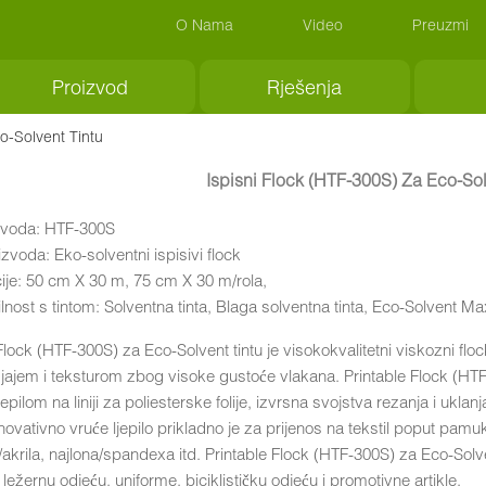
O Nama
Video
Preuzmi
Proizvod
Rješenja
o-Solvent Tintu
Ispisni Flock (HTF-300S) Za Eco-Sol
izvoda: HTF-300S
zvoda: Eko-solventni ispisivi flock
cije: 50 cm X 30 m, 75 cm X 30 m/rola,
nost s tintom: Solventna tinta, Blaga solventna tinta, Eco-Solvent Max 
Flock (HTF-300S) za Eco-Solvent tintu je visokokvalitetni viskozni flock
sjajem i teksturom zbog visoke gustoće vlakana. Printable Flock (HTF-3
jepilom na liniji za poliesterske folije, izvrsna svojstva rezanja i uklanj
Inovativno vruće ljepilo prikladno je za prijenos na tekstil poput pa
/akrila, najlona/spandexa itd. Printable Flock (HTF-300S) za Eco-Solve
 ležernu odjeću, uniforme, biciklističku odjeću i promotivne artikle.