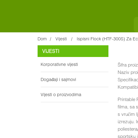
Dom
Vijesti
Ispisni Flock (HTF-300S) Za Ec
VIJESTI
Korporativne vijesti
Šifra pro
Naziv proi
Događaji i sajmovi
Specifika
Kompatibil
Vijesti o proizvodima
Printable 
filma, sa 
s vrućim l
izrezuju. 
poliestera
sportsku i