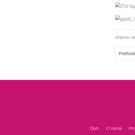
Vrijeme ob
Prethod
Dom
O nama
Pro