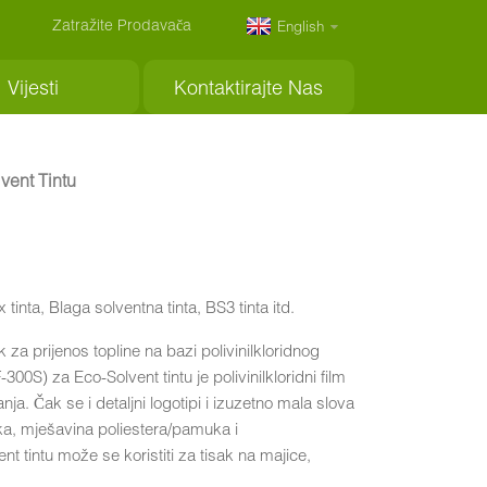
Zatražite Prodavača
English
Vijesti
Kontaktirajte Nas
vent Tintu
tinta, Blaga solventna tinta, BS3 tinta itd.
 za prijenos topline na bazi polivinilkloridnog
00S) za Eco-Solvent tintu je polivinilkloridni film
anja. Čak se i detaljni logotipi i izuzetno mala slova
muka, mješavina poliestera/pamuka i
nt tintu može se koristiti za tisak na majice,