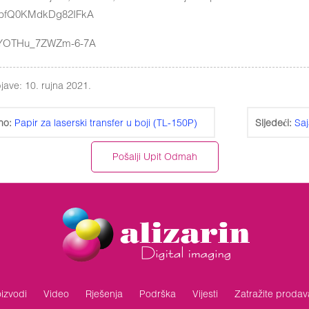
jave: 10. rujna 2021.
no:
Papir za laserski transfer u boji (TL-150P)
Sljedeći:
Saj
Pošalji Upit Odmah
izvodi
Video
Rješenja
Podrška
Vijesti
Zatražite prodav