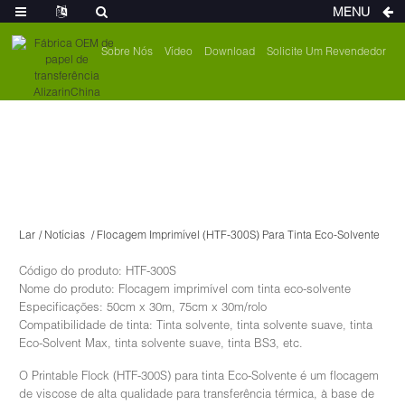
MENU
Sobre Nós
Vídeo
Download
Solicite Um Revendedor
Lar
Notícias
Flocagem Imprimível (HTF-300S) Para Tinta Eco-Solvente
Código do produto: HTF-300S
Nome do produto: Flocagem imprimível com tinta eco-solvente
Especificações: 50cm x 30m, 75cm x 30m/rolo
Compatibilidade de tinta: Tinta solvente, tinta solvente suave, tinta
Eco-Solvent Max, tinta solvente suave, tinta BS3, etc.
O Printable Flock (HTF-300S) para tinta Eco-Solvente é um flocagem
de viscose de alta qualidade para transferência térmica, à base de