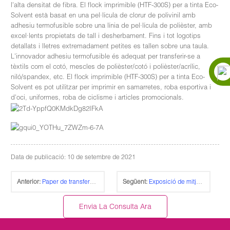
l'alta densitat de fibra. El flock imprimible (HTF-300S) per a tinta Eco-
Solvent està basat en una pel·lícula de clorur de polivinil amb
adhesiu termofusible sobre una línia de pel·lícula de polièster, amb
excel·lents propietats de tall i desherbament. Fins i tot logotips
detallats i lletres extremadament petites es tallen sobre una taula.
L'innovador adhesiu termofusible és adequat per transferir-se a
tèxtils com el cotó, mescles de polièster/cotó i polièster/acrílic,
niló/spandex, etc. El flock imprimible (HTF-300S) per a tinta Eco-
Solvent es pot utilitzar per imprimir en samarretes, roba esportiva i
d'oci, uniformes, roba de ciclisme i articles promocionals.
Data de publicació: 10 de setembre de 2021
Anterior:
Paper de transferència de color amb llum làser (TL-150P)
Següent:
Exposició de mitjans de comunicació NOVA DELHI 2019
Envia La Consulta Ara