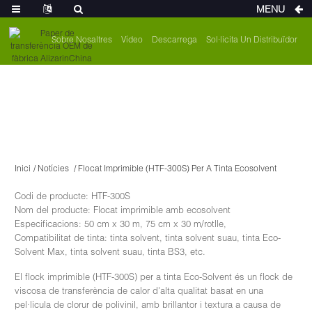
MENU
Sobre Nosaltres
Vídeo
Descarrega
Sol·licita Un Distribuïdor
Inici
Notícies
Flocat Imprimible (HTF-300S) Per A Tinta Ecosolvent
Codi de producte: HTF-300S
Nom del producte: Flocat imprimible amb ecosolvent
Especificacions: 50 cm x 30 m, 75 cm x 30 m/rotlle,
Compatibilitat de tinta: tinta solvent, tinta solvent suau, tinta Eco-
Solvent Max, tinta solvent suau, tinta BS3, etc.
El flock imprimible (HTF-300S) per a tinta Eco-Solvent és un flock de
viscosa de transferència de calor d'alta qualitat basat en una
pel·lícula de clorur de polivinil, amb brillantor i textura a causa de