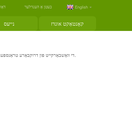
בעטן אַ הענדלער
דאַו
English
קאָנטאַקט אונדז
נייעס
די וואַשבאַרקייט פון דרוקבאַרע טראַנספער פּראָדוקטן מיט פאַרשידענע טינטן געמאַכט דורך אַליזאַרין קאָמפּאַני לטד.