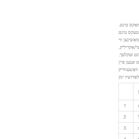
מאַקס טינט,
ינאַל שנייד פּלאַטער ווי Roland GS24, Mimaki CG-60, Graphtec CE עטק. בעסטע פֿאַר דרוק
Mimaki CJV150, Roland V עטק. מיט אונדזער ינאָוואַטיווע הייס צעשמעלץ
ר/אַקריליק,
ונט זעקלעך,
זענען פייַן
1
2
3