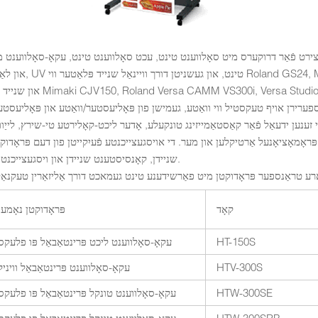
ריצירט פֿאַר דרוקערס מיט סאָלווענט טינט, עכט סאָלווענט טינט, עקאָ-סאָלווענט 
און לאַטעקס טינט, UV טינט, און געשניטן דורך ווי
און שנייד מאַשינען ווי ersa CAMM VS300i, Versa Studio BN20
ספערירן אויף טעקסטיל ווי וואַטע, געמישן פון פּאָליעסטער/וואַטע און פּאָליעסטע
 זענען ידעאַל פֿאַר קאַסטאַמייזינג טונקעלע, אָדער ליכט-קאָלירטע טי-שירץ, לייַו
פּראָמאָציאָנעל אַרטיקלען און מער. די אויסגעצייכנטע פֿעיִקייטן פון דעם פּראָדוקט 
שניידן, קאָנסיסטענט שניידן און ויסגעצייכנט וואַשעוודיק.
קאָד
פּראָדוקטן נאָמען
HT-150S
עקאָ-סאָלווענט ליכט פּרינטאַבאַל פּו פלעקס
HTV-300S
עקאָ-סאָלווענט פּרינטאַבאַל וויניל
HTW-300SE
עקאָ-סאָלווענט טונקל פּרינטאַבאַל פּו פלעקס