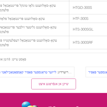
עקאָ-סאָלווענט גלאָו טונקל פּרינטאַבאַל פּו
HTGD-300S
פלעקס
HTF-300S
עקאָ-סאָלווענט פּרינטאַבאַל פלאָק
עקאָ-סאָלווענט גליטער זילבער פּרינטאַבאַל
HTS-300SGL
פלעקס
עקאָ-סאָלווענט פּרינטאַבאַל רעפלעקטיוו פּו
HTS-300SRF
פלעקס
פּאָסט צייט: 18טן אויגוסט 2022
פריערדיג:
שיקן אן אנפֿראַגע איצט