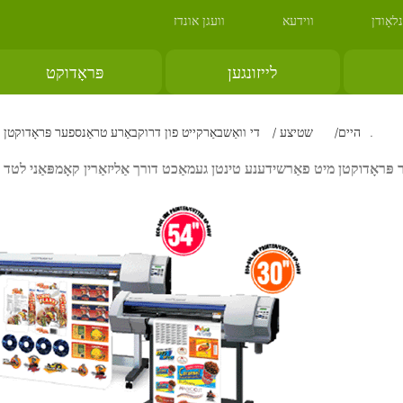
נלאָודן
ווידעא
וועגן אונדז
לייזונגען
פּראָדוקט
די וואַשבאַרקייט פון דרוקבאַרע טראַנספער פּראָדוקטן מיט פאַרשידענע טינטן געמאַכט דורך אַליזאַרין קאָמפּאַני לטד.
היים
שטיצע