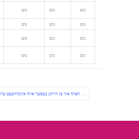
גוט
גוט
גוט
גוט
גוט
גוט
גוט
גוט
גוט
גוט
גוט
גוט
וואָסער סאָרט דרוקער דאַרף איך צו דרוקן בעסער אויף אינקדזשעט טראַנספער פּאַפּיר?
ווייטער:
לייזער טראַנספער פּאַפּיר קאָמפּאַטאַבילאַטי רשימה פון Oki C5600~5900 לייזער דרוקער | AlizarinChina.com