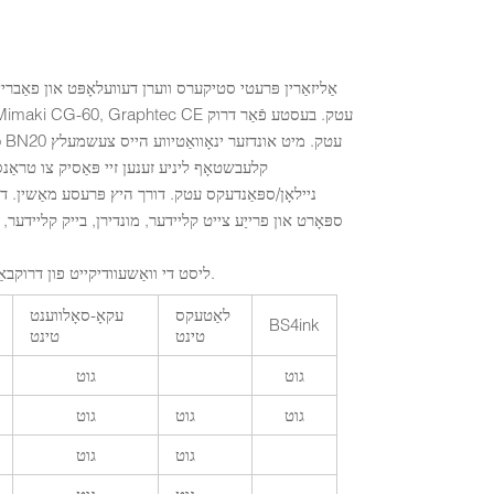
אַליזאַרין פּרעטי סטיקערס ווערן דעוועלאָפּט און פאַב
קלעבשטאָף ליניע זענען זיי פּאַסיק צו טראַנ
ניילאָן/ספּאַנדעקס עטק. דורך היץ פּרעסע מאַשין. די
ספּאָרט און פרייַע צייט קליידער, מונדירן, בייק קליידער, 
ליסט די וואַשעוודיקייט פון דרוקבאַרע טראַנספער פּראָדוקטן מיט פאַרשידענע טינט געמאכט דורך אַליזאַרין טעקנאַלאַדזשיז ינק.
לאַטעקס
עקאָ-סאָלווענט
BS4ink
טינט
טינט
גוט
גוט
גוט
גוט
גוט
גוט
גוט