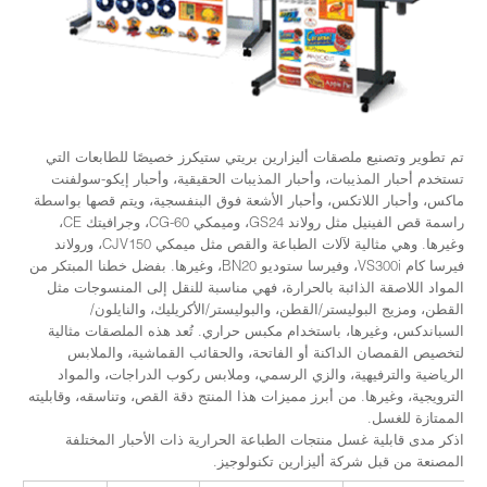
تم تطوير وتصنيع ملصقات أليزارين بريتي ستيكرز خصيصًا للطابعات التي
تستخدم أحبار المذيبات، وأحبار المذيبات الحقيقية، وأحبار إيكو-سولفنت
ماكس، وأحبار اللاتكس، وأحبار الأشعة فوق البنفسجية، ويتم قصها بواسطة
راسمة قص الفينيل مثل رولاند GS24، وميمكي CG-60، وجرافيتك CE،
وغيرها. وهي مثالية لآلات الطباعة والقص مثل ميمكي CJV150، ورولاند
فيرسا كام VS300i، وفيرسا ستوديو BN20، وغيرها. بفضل خطنا المبتكر من
المواد اللاصقة الذائبة بالحرارة، فهي مناسبة للنقل إلى المنسوجات مثل
القطن، ومزيج البوليستر/القطن، والبوليستر/الأكريليك، والنايلون/
السباندكس، وغيرها، باستخدام مكبس حراري. تُعد هذه الملصقات مثالية
لتخصيص القمصان الداكنة أو الفاتحة، والحقائب القماشية، والملابس
الرياضية والترفيهية، والزي الرسمي، وملابس ركوب الدراجات، والمواد
الترويجية، وغيرها. من أبرز مميزات هذا المنتج دقة القص، وتناسقه، وقابليته
الممتازة للغسل.
اذكر مدى قابلية غسل منتجات الطباعة الحرارية ذات الأحبار المختلفة
المصنعة من قبل شركة أليزارين تكنولوجيز.