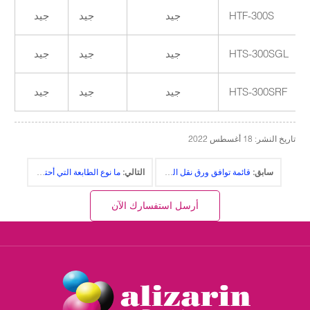
HTF-300S
جيد
جيد
جيد
HTS-300SGL
جيد
جيد
جيد
HTS-300SRF
جيد
جيد
جيد
تاريخ النشر: 18 أغسطس 2022
سابق:
قائمة توافق ورق نقل الليزر مع طابعات الليزر Oki C5600~5900 | AlizarinChina.com
التالي:
ما نوع الطابعة التي أحتاجها للطباعة بشكل أفضل على ورق نقل الحبر؟
أرسل استفسارك الآن