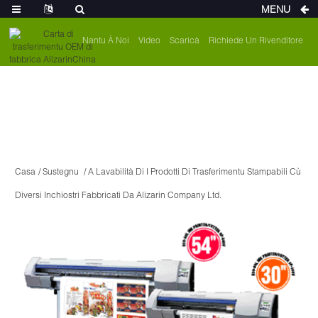
MENU
Nantu À Noi
Video
Scaricà
Richiede Un Rivenditore
Casa
Sustegnu
A Lavabilità Di I Prodotti Di Trasferimentu Stampabili Cù
Diversi Inchiostri Fabbricati Da Alizarin Company Ltd.