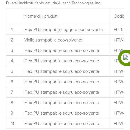
Diversi Inchiostri fabbricati da Alizarin Technologies Inc.
Nome di i prudutti
Codice
1
Flex PU stampabile leggeru eco-solvente
HT-150S
2
Vinile stampabile eco-solvente
HTV-30
3
Flex PU stampabile scuru eco-solvente
HTW-30
4
Flex PU stampabile scuru eco-solvente
HTW-30
5
Flex PU stampabile scuru eco-solvente
HTW-30
6
Flex PU stampabile scuru eco-solvente
HTW-30
7
Flex PU stampabile scuru eco-solvente
HTW-30
8
Flex PU stampabile scuru eco-solvente
HTW-30
9
Flex PU stampabile scuru eco-solvente
HTW-30
10
Flex PU stampabile scuru eco-solvente
HTW-30