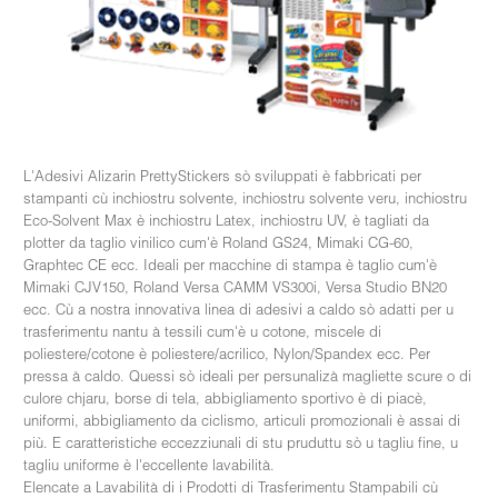
L'Adesivi Alizarin PrettyStickers sò sviluppati è fabbricati per
stampanti cù inchiostru solvente, inchiostru solvente veru, inchiostru
Eco-Solvent Max è inchiostru Latex, inchiostru UV, è tagliati da
plotter da taglio vinilico cum'è Roland GS24, Mimaki CG-60,
Graphtec CE ecc. Ideali per macchine di stampa è taglio cum'è
Mimaki CJV150, Roland Versa CAMM VS300i, Versa Studio BN20
ecc. Cù a nostra innovativa linea di adesivi a caldo sò adatti per u
trasferimentu nantu à tessili cum'è u cotone, miscele di
poliestere/cotone è poliestere/acrilico, Nylon/Spandex ecc. Per
pressa à caldo. Quessi sò ideali per persunalizà magliette scure o di
culore chjaru, borse di tela, abbigliamento sportivo è di piacè,
uniformi, abbigliamento da ciclismo, articuli promozionali è assai di
più. E caratteristiche eccezziunali di stu pruduttu sò u tagliu fine, u
tagliu uniforme è l'eccellente lavabilità.
Elencate a Lavabilità di i Prodotti di Trasferimentu Stampabili cù