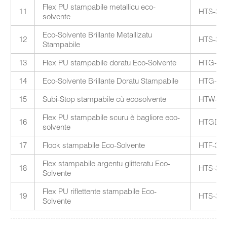
Flex PU stampabile metallicu eco-
11
HTS-300
solvente
Eco-Solvente Brillante Metallizatu
12
HTS-300S
Stampabile
13
Flex PU stampabile doratu Eco-Solvente
HTG-30
14
Eco-Solvente Brillante Doratu Stampabile
HTG-300S
15
Subi-Stop stampabile cù ecosolvente
HTW-30
Flex PU stampabile scuru è bagliore eco-
16
HTGD-3
solvente
17
Flock stampabile Eco-Solvente
HTF-30
Flex stampabile argentu glitteratu Eco-
18
HTS-30
Solvente
Flex PU riflettente stampabile Eco-
19
HTS-30
Solvente