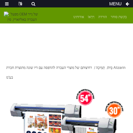
MENU
בקשת סוחר
הורדה
וִידֵאוֹ
אודותינו
בַּיִת
תְמִיכָה
רחיצותם של מוצרי העברה להדפסה עם דיו שונה מתוצרת חברת Alizarin
בע"מ