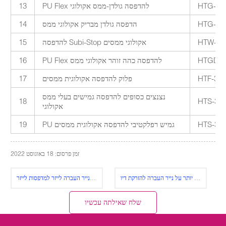
PU Flex להדפסה גולדן-ממס אקולוגי
13
הדפסה גולדן מבריק אקולוגי ממס
14
HTW-30
להדפסה Subi-Stop אקולוגי ממסים
15
HTGD-3
PU Flex להדפסה כהה זוהר אקולוגי ממס
16
HTF-30
פלוק להדפסה אקולוגית ממסים
17
נצנצים כסופים להדפסה גמישים בעלי ממס
18
HTS-30
אקולוגי
HTS-30
PU גמיש רפלקטיבי להדפסה אקולוגית ממסים
19
זמן פרסום: 18 באוגוסט 2022
יר העברה לייזר למדפסות לייזר Oki C5600~5900 | AlizarinChina.com
קוֹדֵם:
שלח שאילתה עכשיו