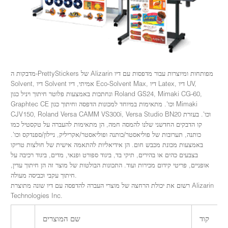
מדבקות ה-PrettyStickers של Alizarin מפותחות ומיוצרות עבור מדפסות עם דיו
Solvent, דיו Solvent אמיתי, דיו Eco-Solvent Max, דיו Latex, דיו UV,
ונחתכות באמצעות פלוטר חיתוך ויניל כגון Roland GS24, Mimaki CG-60,
Graphtec CE וכו'. מתאימות במיוחד למכונות הדפסה וחיתוך כגון Mimaki
CJV150, Roland Versa CAMM VS300i, Versa Studio BN20 וכו'. בעזרת
קו הדבקים החדשני שלנו להמסה חמה, הן מתאימות להעברה על טקסטיל כמו
כותנה, תערובות של פוליאסטר/כותנה ופוליאסטר/אקריליק, ניילון/ספנדקס וכו'.
באמצעות מכונת מכבש חום. הן אידיאליות להתאמה אישית של חולצות טריקו
בצבעים כהים או בהירים, תיקי בד, ביגוד ספורט ופנאי, מדים, ביגוד רכיבה על
אופניים, פריטי קידום מכירות ועוד. התכונות הבולטות של מוצר זה הן חיתוך עדין,
חיתוך עקבי וכביסה מעולה.
רשום את יכולת הרחצה של מוצרי העברה להדפסה עם דיו שונה מתוצרת Alizarin
Technologies Inc.
קוד
שם המוצרים