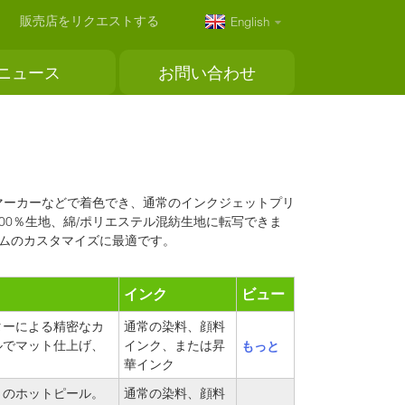
販売店をリクエストする
English
ニュース
お問い合わせ
マーカーなどで着色でき、通常のインクジェットプリ
00％生地、綿/ポリエステル混紡生地に転写できま
ムのカスタマイズに最適です。
インク
ビュー
ターによる精密なカ
通常の染料、顔料
ルでマット仕上げ、
インク、または昇
もっと
華インク
りのホットピール。
通常の染料、顔料