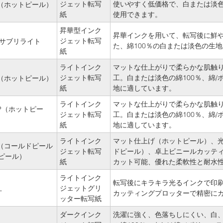
ジェット転写
使いやすく低価格で、白または淡
0R（ホットピール）
紙
使用できます。
昇華型インク
昇華インクを用いて、転写後に鮮
ジェット転写
0R サブリライト
た、綿100％の白または淡色の生
紙
ライトインク
マットな仕上がりで柔らかな肌触
ジェット転写
工。白または淡色の綿100％、綿/
0P（ホットピール）
紙
地に適しています。
ライトインク
マットな仕上がりで柔らかな肌触
0EP（ホットピー
ジェット転写
工。白または淡色の綿100％、綿/
紙
地に適しています。
ライトインク
マット仕上げ（ホットピール）、
0E（コールドピール
ジェット転写
ドピール）、卓上ビニールカッテ
ピール）
紙
カット可能、優れた柔軟性と耐水
ライトインク
転写後にキラキラ光るインクで印
ジェットグリ
L
カッティングプロッターで精密に
ッター転写紙
ダークインク
洗濯に強く、色落ちしにくい、白