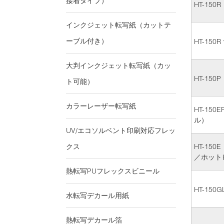
接着タイプ）
HT-15
インクジェット転写紙（カットテ
ーブル付き）
HT-15
大判インクジェット転写紙（カッ
HT-15
ト可能）
カラーレーザー転写紙
HT-15
ル）
UV/エコソルベント印刷対応フレッ
クス
HT-15
／ホット
熱転写PUフレックスビニール
HT-150G
水転写デカール用紙
熱転写デカール箔