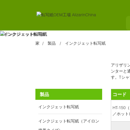
家
製品
インクジェット転写紙
アリザリ
ンターと
す。Tシ
製品
コード
インクジェット転写紙
HT-15
／ホット
インクジェット転写紙（アイロン