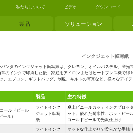
私たちについて
ビデオ
ダウンロード
製品
ソリューション
インクジェット転写紙
ンパンダのインクジェット転写紙は、クレヨン、オイルパステル、蛍光
通常のインクで印刷した後、家庭用アイロンまたはヒートプレス機で綿1
ャツ、エプロン、ギフトバッグ、制服、キルトの写真など、様々なアイテ
製品
主な特徴
ライトインク
卓上ビニールカッティングプロッ
0（コールドピール
ジェット転写
ット、優れた耐水性、ホットピー
ピール）
紙
コールドピールで光沢仕上げ
ライトインク
マットな仕上がりで柔らかな手触