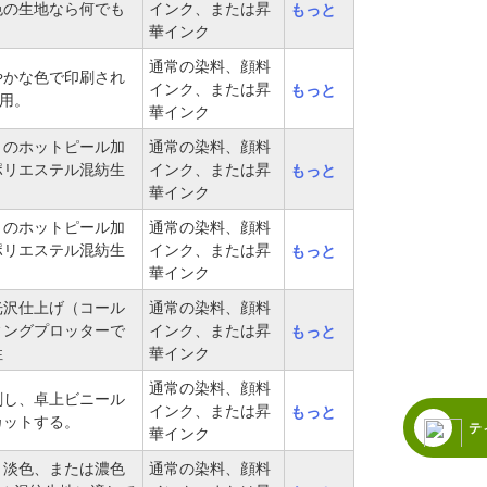
色の生地なら何でも
インク、または昇
もっと
華インク
通常の染料、顔料
やかな色で印刷され
インク、または昇
もっと
地用。
華インク
りのホットピール加
通常の染料、顔料
ポリエステル混紡生
インク、または昇
もっと
華インク
りのホットピール加
通常の染料、顔料
ポリエステル混紡生
インク、または昇
もっと
華インク
光沢仕上げ（コール
通常の染料、顔料
ィングプロッターで
インク、または昇
もっと
性
華インク
通常の染料、顔料
刷し、卓上ビニール
インク、または昇
もっと
カットする。
テ
華インク
、淡色、または濃色
通常の染料、顔料