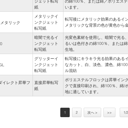
ジェット転写
の綿100％、または綿／ポリエス
紙
います。
メタリックイ
転写後にメタリック効果のあるイ
ンクジェット
00-メタリック
メタリックな背景の色が黄色から
転写紙
暗闇で光るイ
光変色素材を使用し、暗闇で光る
ンクジェット
るいは色付きの綿100％、または
0
転写紙
生地。
グリッターイ
転写後にキラキラ光る効果のある
ンクジェット
なカット、白、淡色、濃色、綿100
GL
転写紙
ル混紡
ポリエステルフロックは昇華イン
0 ダイレクト昇華フ
直接昇華転写
クで直接印刷され、綿100％、綿/
紙
地に適しています。
1
2
次へ >
>>
1