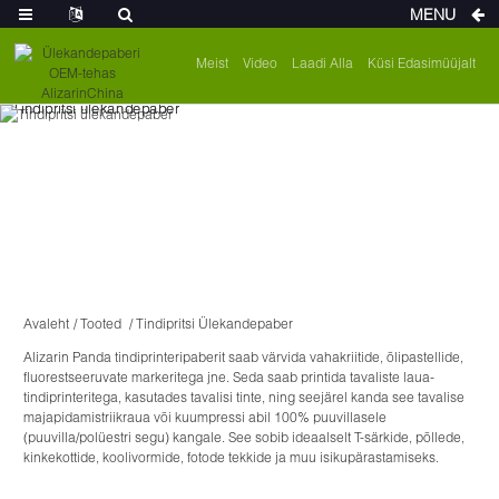
MENU
Meist
Video
Laadi Alla
Küsi Edasimüüjalt
Avaleht
Tooted
Tindipritsi Ülekandepaber
Alizarin Panda tindiprinteripaberit saab värvida vahakriitide, õlipastellide,
fluorestseeruvate markeritega jne. Seda saab printida tavaliste laua-
tindiprinteritega, kasutades tavalisi tinte, ning seejärel kanda see tavalise
majapidamistriikraua või kuumpressi abil 100% puuvillasele
(puuvilla/polüestri segu) kangale. See sobib ideaalselt T-särkide, põllede,
kinkekottide, koolivormide, fotode tekkide ja muu isikupärastamiseks.