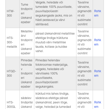
Valgete, heledate või
Tavaline
Tume
tumedate 100% puuvillaste,
värvaine,
tindiprint
HTW-
puuvilla/polüestri
pigmenditi
Rohk
eri
300
segukangaste jaoks, mis on
nt või
em
ülekand
hästi pestavad ja värvi
sublimatsi
epaber
säilitavad.
oonitint
Metallikv
Tavaline
pärast ülekandmist metallilise
ärvi
värvaine,
HTS-
efektiga tindiga trükituna
tindiprint
pigmenditi
Rohk
300-
muutub värv metallilise
eri
nt või
em
metallik
tausta, kollase ja kuldse
ülekand
sublimatsi
vahel.
epaber
oonitint
Pimedas
Pimedas helendav
Tavaline
helenda
fotokroomse materjaliga,
värvaine,
v
valgeks, heledaks või
HTGD-
pigmenditi
Rohk
tindiprint
värviliseks 100%
300
nt või
em
eri
puuvillaseks,
sublimatsi
ülekand
puuvilla/polüestri
oonitint
epaber
segukangaks.
trükitud mis tahes tindiga,
Tavaline
sädelev
sädeleva efektiga pärast
värvaine,
HTS-
tindipritsi
ülekandmist, peen lõige,
pigmenditi
Rohk
300GL
ülekand
valge, heledad ja tumedad
nt või
em