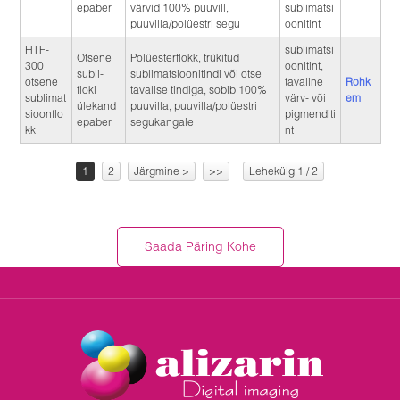
epaber
värvid 100% puuvill,
sublimatsi
puuvilla/polüestri segu
oonitint
HTF-
sublimatsi
Otsene
Polüesterflokk, trükitud
300
oonitint,
subli-
sublimatsioonitindi või otse
otsene
tavaline
Rohk
floki
tavalise tindiga, sobib 100%
sublimat
värv- või
em
ülekand
puuvilla, puuvilla/polüestri
sioonflo
pigmenditi
epaber
segukangale
kk
nt
1
2
Järgmine >
>>
Lehekülg 1 / 2
Saada Päring Kohe