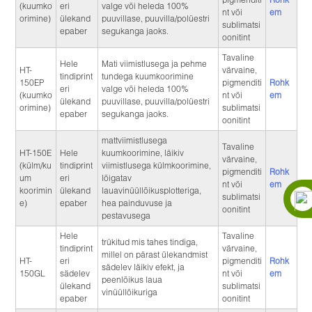
(kuumko
eri
valge või heleda 100%
nt või
em
orimine)
ülekand
puuvillase, puuvilla/polüestri
sublimatsi
epaber
segukanga jaoks.
oonitint
Tavaline
Hele
Mati viimistlusega ja pehme
HT-
värvaine,
tindiprint
tundega kuumkoorimine
150EP
pigmenditi
Rohk
eri
valge või heleda 100%
(kuumko
nt või
em
ülekand
puuvillase, puuvilla/polüestri
orimine)
sublimatsi
epaber
segukanga jaoks.
oonitint
mattviimistlusega
Tavaline
HT-150E
Hele
kuumkoorimine, läikiv
värvaine,
(külm/ku
tindiprint
viimistlusega külmkoorimine,
pigmenditi
Rohk
um
eri
lõigatav
nt või
em
koorimin
ülekand
lauavinüüllõikusplotteriga,
sublimatsi
e)
epaber
hea painduvuse ja
oonitint
pestavusega
Hele
Tavaline
trükitud mis tahes tindiga,
tindiprint
värvaine,
millel on pärast ülekandmist
HT-
eri
pigmenditi
Rohk
sädelev läikiv efekt, ja
150GL
sädelev
nt või
em
peenlõikus laua
ülekand
sublimatsi
vinüüllõikuriga
epaber
oonitint