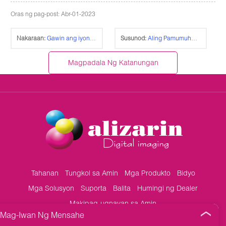
Oras ng pag-post: Abr-01-2023
Nakaraan:
Gawin ang iyong mga logo ng damit na may malambot at suede na dating gamit ang Flock heat transfer vinyl
Susunod:
Aling Pamumuhunan ang Pinakamahusay para sa mga Baguhan sa Paggawa ng Logo at Numero ng Tasang Porselana?
Magpadala Ng Katanungan
Ngayon
Tahanan
Tungkol sa Amin
Mga Produkto
Bidyo
Mga Solusyon
Suporta
Balita
Humingi ng Dealer
Makipag-ugnayan sa Amin
Mag-Iwan Ng Mensahe