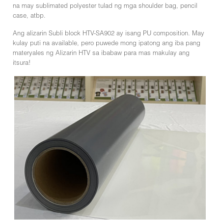
na may sublimated polyester tulad ng mga shoulder bag, pencil
case, atbp.
Ang alizarin Subli block HTV-SA902 ay isang PU composition. May
kulay puti na available, pero puwede mong ipatong ang iba pang
materyales ng Alizarin HTV sa ibabaw para mas makulay ang
itsura!