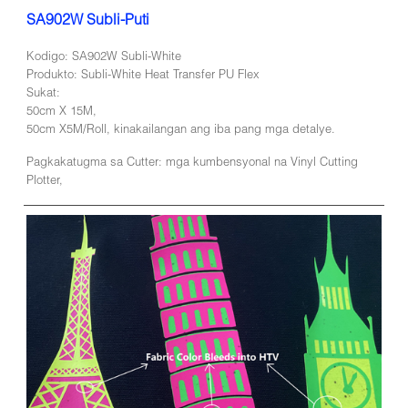
SA902W Subli-Puti
Kodigo: SA902W Subli-White
Produkto: Subli-White Heat Transfer PU Flex
Sukat:
50cm X 15M,
50cm X5M/Roll, kinakailangan ang iba pang mga detalye.
Pagkakatugma sa Cutter: mga kumbensyonal na Vinyl Cutting
Plotter,