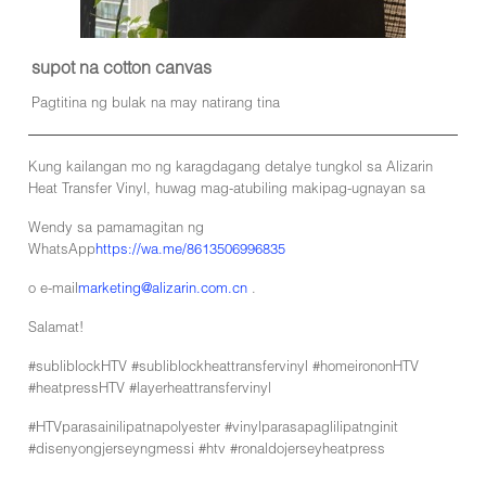
supot na cotton canvas
Pagtitina ng bulak na may natirang tina
Kung kailangan mo ng karagdagang detalye tungkol sa Alizarin
Heat Transfer Vinyl, huwag mag-atubiling makipag-ugnayan sa
Wendy sa pamamagitan ng
WhatsApp
https://wa.me/8613506996835
o e-mail
marketing@alizarin.com.cn
.
Salamat!
#subliblockHTV #subliblockheattransfervinyl #homeirononHTV
#heatpressHTV #layerheattransfervinyl
#HTVparasainilipatnapolyester #vinylparasapaglilipatnginit
#disenyongjerseyngmessi #htv #ronaldojerseyheatpress