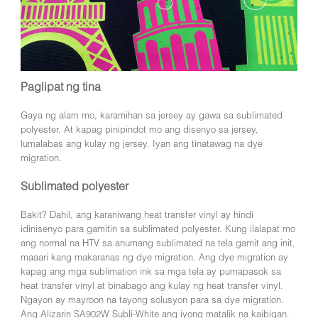
Paglipat ng tina
Gaya ng alam mo, karamihan sa jersey ay gawa sa sublimated
polyester. At kapag pinipindot mo ang disenyo sa jersey,
lumalabas ang kulay ng jersey. Iyan ang tinatawag na dye
migration.
Sublimated polyester
Bakit? Dahil, ang karaniwang heat transfer vinyl ay hindi
idinisenyo para gamitin sa sublimated polyester. Kung ilalapat mo
ang normal na HTV sa anumang sublimated na tela gamit ang init,
maaari kang makaranas ng dye migration. Ang dye migration ay
kapag ang mga sublimation ink sa mga tela ay pumapasok sa
heat transfer vinyl at binabago ang kulay ng heat transfer vinyl.
Ngayon ay mayroon na tayong solusyon para sa dye migration.
Ang Alizarin SA902W Subli-White ang iyong matalik na kaibigan.