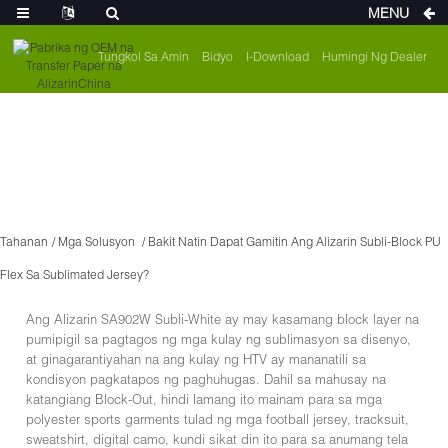
MENU
Tungkol Sa Amin
Bidyo
I-Download
Humingi Ng Dealer
Tahanan
Mga Solusyon
Bakit Natin Dapat Gamitin Ang Alizarin Subli-Block PU
Flex Sa Sublimated Jersey?
Ang Alizarin SA902W Subli-White ay may kasamang block layer na
pumipigil sa pagtagos ng mga kulay ng sublimasyon sa disenyo,
at ginagarantiyahan na ang kulay ng HTV ay mananatili sa
kondisyon pagkatapos ng paghuhugas. Dahil sa mahusay na
katangiang Block-Out, hindi lamang ito mainam para sa mga
polyester sports garments tulad ng mga football jersey, tracksuit,
sweatshirt, digital camo, kundi sikat din ito para sa anumang tela