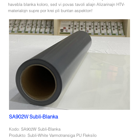
havebla blanka koloro, sed vi povas tavoli aliajn Alizarinajn HTV-
materialojn supre por krei pli buntan aspekton!
SA902W Subli-Blanka
Kodo: SA902W Subli-Blanka
Produkto: Subli-White Varmotransiga PU Fleksilo