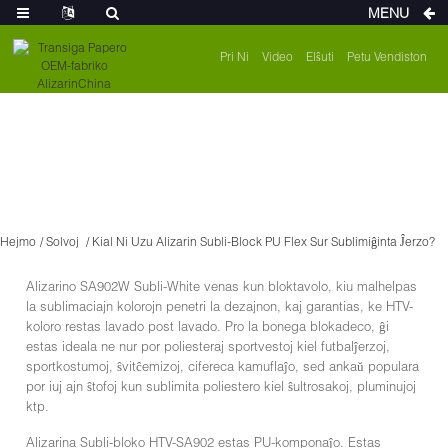
MENU
Pri Ni
Video
Elŝuti
Petu Vendiston
Hejmo
Solvoj
Kial Ni Uzu Alizarin Subli-Block PU Flex Sur Sublimiĝinta Ĵerzo?
Alizarino SA902W Subli-White venas kun bloktavolo, kiu malhelpas
la sublimaciajn kolorojn penetri la dezajnon, kaj garantias, ke HTV-
koloro restas lavado post lavado. Pro la bonega blokadeco, ĝi
estas ideala ne nur por poliesteraj sportvestoj kiel futbalĵerzoj,
sportkostumoj, ŝvitĉemizoj, cifereca kamuflaĵo, sed ankaŭ populara
por iuj ajn ŝtofoj kun sublimita poliestero kiel ŝultrosakoj, pluminujoj
ktp.
Alizarina Subli-bloko HTV-SA902 estas PU-komponaĵo. Estas