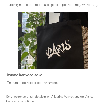
sublimiĝinta poliestero de futbalĵerzoj, sportkostumoj, ŝvitĉemizoj,
kotona kanvasa sako
Tinkturado de kotono per tinkturrestaĵo
Se vi bezonas pliajn detalojn pri Alizarina Varmotransiga Vinilo,
bonvolu kontakti nin.