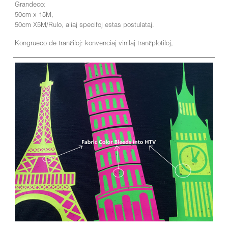
Grandeco:
50cm x 15M,
50cm X5M/Rulo, aliaj specifoj estas postulataj.
Kongrueco de tranĉiloj: konvenciaj vinilaj tranĉplotiloj,