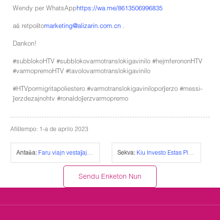
Wendy per WhatsApp
https://wa.me/8613506996835
aŭ retpoŝto
marketing@alizarin.com.cn
.
Dankon!
#subblokoHTV #subblokovarmotranslokigavinilo #hejmferononHTV
#varmopremoHTV #tavolovarmotranslokigavinilo
#HTVpormigritapoliestero #varmotranslokigaviniloporĵerzo #messi-
ĵerzdezajnohtv #ronaldoĵerzvarmopremo
Afiŝtempo: 1-a de aprilo 2023
Antaŭa:
Faru viajn vestaĵajn logotipojn kun mola kaj velura sento per varmotransiga vinilo Flock
Sekva:
Kiu Investo Estas Plej Bona Por Komencanto Por Fari La Logoon Kaj Numerojn De Porcelana Taso?
Sendu Enketon Nun