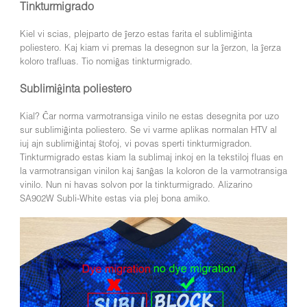
Tinkturmigrado
Kiel vi scias, plejparto de ĵerzo estas farita el sublimiĝinta
poliestero. Kaj kiam vi premas la desegnon sur la ĵerzon, la ĵerza
koloro trafluas. Tio nomiĝas tinkturmigrado.
Sublimiĝinta poliestero
Kial? Ĉar norma varmotransiga vinilo ne estas desegnita por uzo
sur sublimiĝinta poliestero. Se vi varme aplikas normalan HTV al
iuj ajn sublimiĝintaj ŝtofoj, vi povas sperti tinkturmigradon.
Tinkturmigrado estas kiam la sublimaj inkoj en la tekstiloj fluas en
la varmotransigan vinilon kaj ŝanĝas la koloron de la varmotransiga
vinilo. Nun ni havas solvon por la tinkturmigrado. Alizarino
SA902W Subli-White estas via plej bona amiko.