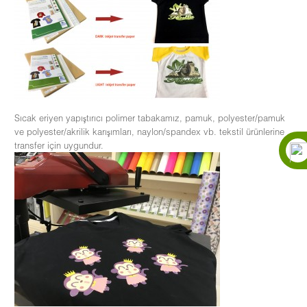
Sıcak eriyen yapıştırıcı polimer tabakamız, pamuk, polyester/pamuk
ve polyester/akrilik karışımları, naylon/spandex vb. tekstil ürünlerine
transfer için uygundur.