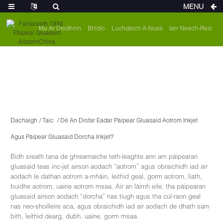
MENU
Mu Ar Deidhinn
Bhidio
Luchdaich A-Nuas
Iarr Neach-Reic
Dachaigh
Taic
Dè An Diofar Eadar Pàipear Gluasaid Aotrom Inkjet
Agus Pàipear Gluasaid Dorcha Inkjet?
Bidh sreath tana de ghreamaiche teth-leaghte ann am pàipearan
gluasaid teas inc-jet airson aodach “aotrom” agus obraichidh iad air
aodach le dathan aotrom a-mhàin, leithid geal, gorm aotrom, liath,
buidhe aotrom, uaine aotrom msaa. Air an làimh eile, tha pàipearan
gluasaid airson aodach “dorcha” nas tiugh agus tha cùl-raon geal
nas neo-shoilleire aca, agus obraichidh iad air aodach de dhath sam
bith, leithid dearg, dubh, uaine, gorm msaa.