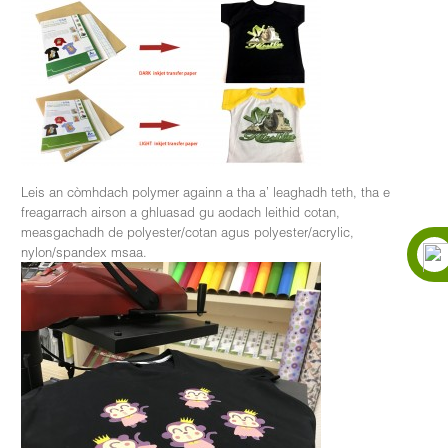
Leis an còmhdach polymer againn a tha a’ leaghadh teth, tha e
freagarrach airson a ghluasad gu aodach leithid cotan,
measgachadh de polyester/cotan agus polyester/acrylic,
nylon/spandex msaa.