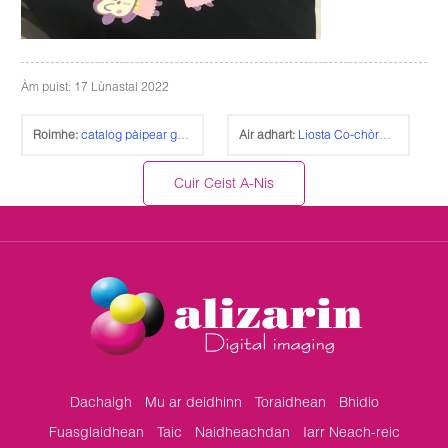
Àm puist: 17 Lùnastal 2022
Roimhe:
catalog pàipear gluasaid inc-jet | AlizarinChina.com
Air adhart:
Liosta Co-chòrdalachd pàipear gluasaid laser airson clò-bhualadair laser Oki C5600~5900 | AlizarinChina.com
Cuir Ceist A-Nis
Dachaigh
Mu ar deidhinn
Toraidhean
Bhidio
Fuasglaidhean
Taic
Naidheachdan
Iarr Neach-reic