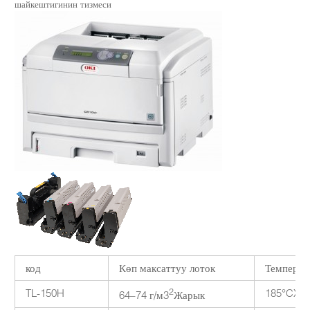
шайкештигинин тизмеси
код
Көп максаттуу лоток
Температ
TL-150H
2
185°CX 1
64–74 г/м3
Жарык