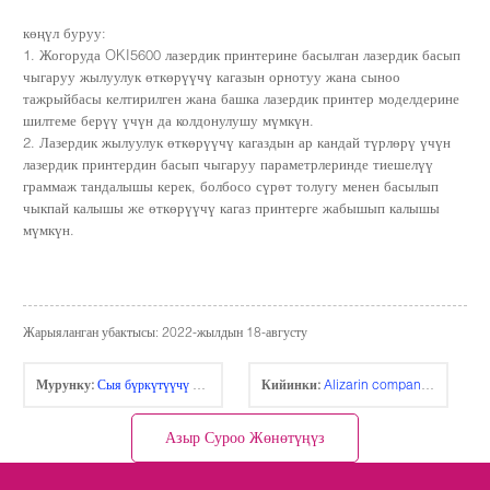
көңүл буруу:
1. Жогоруда OKI5600 лазердик принтерине басылган лазердик басып
чыгаруу жылуулук өткөрүүчү кагазын орнотуу жана сыноо
тажрыйбасы келтирилген жана башка лазердик принтер моделдерине
шилтеме берүү үчүн да колдонулушу мүмкүн.
2. Лазердик жылуулук өткөрүүчү кагаздын ар кандай түрлөрү үчүн
лазердик принтердин басып чыгаруу параметрлеринде тиешелүү
граммаж тандалышы керек, болбосо сүрөт толугу менен басылып
чыкпай калышы же өткөрүүчү кагаз принтерге жабышып калышы
мүмкүн.
Жарыяланган убактысы: 2022-жылдын 18-августу
Мурунку:
Сыя бүркүтүүчү жарык өткөрүүчү кагаз менен сыя бүркүтүүчү караңгы өткөрүүчү кагаздын ортосунда кандай айырма бар?
Кийинки:
Alizarin company Ltd. тарабынан жасалган ар кандай сыялар менен басып чыгарылуучу которуучу продукциялардын жуула тургандыгы.
Азыр Суроо Жөнөтүңүз