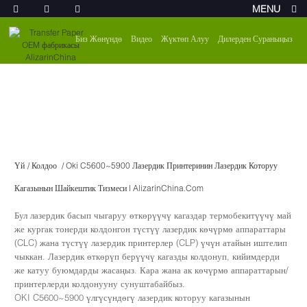
MENU
Биз Жөнүндө
Видео
Жүктөп Алуу
Дилерден Сураныңыз
Үй
Колдоо
Oki C5600~5900 Лазердик Принтеринин Лазердик Которуу
Кагазынын Шайкештик Тизмеси | AlizarinChina.com
Бул лазердик басып чыгаруу өткөрүүчү кагаздар термобекитүүчү май
же кургак тонерди колдонгон түстүү лазердик көчүрмө аппараттары
(CLC) жана түстүү лазердик принтерлер (CLP) үчүн атайын иштелип
чыккан. Лазердик өткөрүп берүүчү кагазды колдонуп, кийимдерди
же катуу буюмдарды жасаңыз. Кара жана ак көчүрмө аппараттарын/
принтерлерди колдонууну сунуштабайбыз.
OKI C5600~5900 үлгүсүндөгү лазердик которуу кагазынын