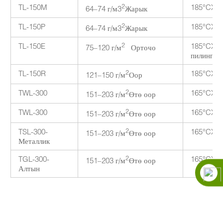
TL-150M
2
185°CX 1
64–74 г/м3
Жарык
TL-150P
2
185°CX 1
64–74 г/м3
Жарык
TL-150E
2
185°CX 1
75–120 г/м
Орточо
пилинг
TL-150R
2
185°CX 1
121–150 г/м
Оор
TWL-300
2
165°CX 2
151–203 г/м
Өтө оор
TWL-300
2
165°CX 2
151–203 г/м
Өтө оор
TSL-300-
2
165°CX 2
151–203 г/м
Өтө оор
Металлик
TGL-300-
2
165°CX 2
151–203 г/м
Өтө оор
Алтын