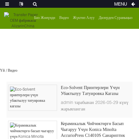
MENU
Биз Жөнүндө
Видео
Жүктөп Алуу
Дилерден Сураныңыз
Үй
Видео
Eco-Solvent Принтерлери Үчүн
Убактылуу Татуировка Кагазы
admin тарабынан 2026-05-29 күнү
жарыяланган
Керамикалык Чөйчөктөргө Басып
Чыгаруу Үчүн Konica Minolta
AccurioPress C14010S Санариптик