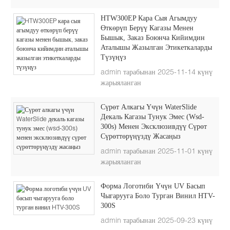
HTW300EP Кара Сыя Агымдуу
Өткөрүп Берүү Кагазы Менен
Бышык, Заказ Боюнча Кийимдин
Аталышы Жазылган Этикеткаларды
Түзүңүз
admin тарабынан 2025-11-14 күнү
жарыяланган
Сүрөт Алкагы Үчүн WaterSlide
Декаль Кагазы Тунук Эмес (wsd-
300s) Менен Эксклюзивдүү Сүрөт
Сүрөттөрүңүздү Жасаңыз
admin тарабынан 2025-11-01 күнү
жарыяланган
Форма Логотиби Үчүн UV Басып
Чыгарууга Боло Турган Винил HTV-
300S
admin тарабынан 2025-09-23 күнү