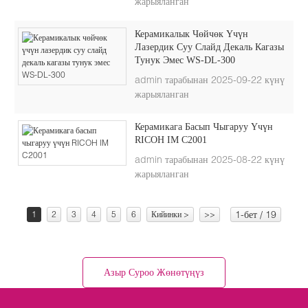
жарыяланган
Керамикалык Чөйчөк Үчүн
Лазердик Суу Слайд Декаль Кагазы
Тунук Эмес WS-DL-300
admin тарабынан 2025-09-22 күнү
жарыяланган
Керамикага Басып Чыгаруу Үчүн
RICOH IM C2001
admin тарабынан 2025-08-22 күнү
жарыяланган
1-бет / 19
1
2
3
4
5
6
Кийинки >
>>
Азыр Суроо Жөнөтүңүз