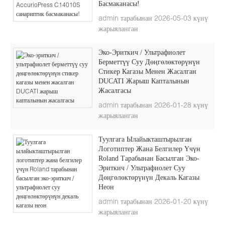
Басмаканасы!
admin тарабынан 2026-05-03 күнү
жарыяланган
Эко-Эриткич / Ультрафиолет
Берметтүү Суу Дөңгөлөктөрүнүн
Стикер Кагазы Менен Жасалган
DUCATI Жарыш Капталынын
Жасалгасы
admin тарабынан 2026-01-28 күнү
жарыяланган
Туулгага Ылайыкташтырылган
Логотиптер Жана Белгилер Үчүн
Roland Тарабынан Басылган Эко-
Эриткич / Ультрафиолет Суу
Дөңгөлөктөрүнүн Декаль Кагазы
Неон
admin тарабынан 2026-01-20 күнү
жарыяланган