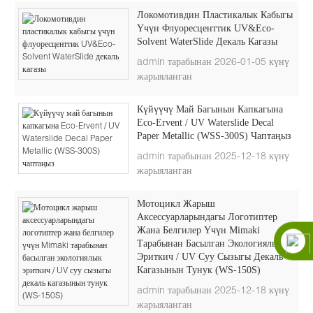
Локомотивдин Пластикалык Кабыгы
Үчүн Флуоресценттик UV&Eco-
Solvent WaterSlide Декаль Кагазы
admin тарабынан 2026-01-05 күнү
жарыяланган
Күйүүчү Май Багынын Капкагына
Eco-Ervent / UV Waterslide Decal
Paper Metallic (WSS-300S) Чаптаңыз
admin тарабынан 2025-12-18 күнү
жарыяланган
Мотоцикл Жарыш
Аксессуарларындагы Логотиптер
Жана Белгилер Үчүн Mimaki
Тарабынан Басылган Экологиялык
Эриткич / UV Суу Сызыгы Декаль
Кагазынын Тунук (WS-150S)
admin тарабынан 2025-12-18 күнү
жарыяланган