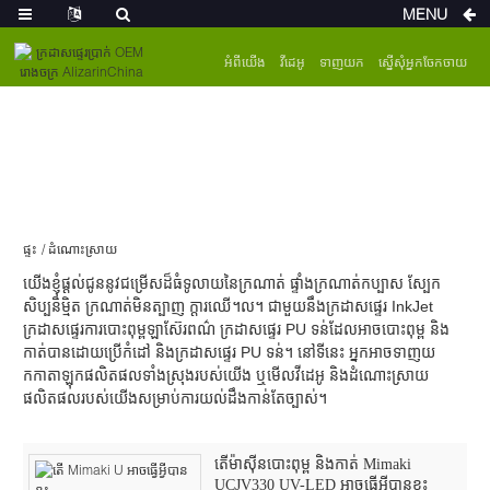
MENU
អំពីយើង
វីដេអូ
ទាញយក
ស្នើសុំអ្នកចែកចាយ
ផ្ទះ
ដំណោះស្រាយ
យើងខ្ញុំផ្តល់ជូននូវជម្រើសដ៏ធំទូលាយនៃក្រណាត់ ផ្ទាំងក្រណាត់កប្បាស ស្បែក
សិប្បនិម្មិត ក្រណាត់មិនត្បាញ ក្តារឈើ។ល។ ជាមួយនឹងក្រដាសផ្ទេរ InkJet
ក្រដាសផ្ទេរការបោះពុម្ពឡាស៊ែរពណ៌ ក្រដាសផ្ទេរ PU ទន់ដែលអាចបោះពុម្ព និង
កាត់បានដោយប្រើកំដៅ និងក្រដាសផ្ទេរ PU ទន់។ នៅទីនេះ អ្នកអាចទាញយ
កកាតាឡុកផលិតផលទាំងស្រុងរបស់យើង ឬមើលវីដេអូ និងដំណោះស្រាយ
ផលិតផលរបស់យើងសម្រាប់ការយល់ដឹងកាន់តែច្បាស់។
តើម៉ាស៊ីនបោះពុម្ព និងកាត់ Mimaki
UCJV330 UV-LED អាចធ្វើអ្វីបានខ្លះ