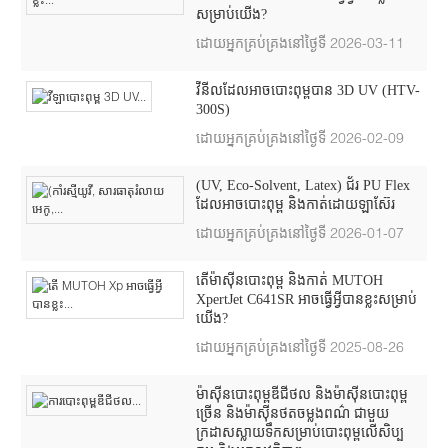
សម្រាប់យើង?
ដោយអ្នកគ្រប់គ្រងនៅថ្ងៃទី 2026-03-11
វីនីលដែលអាចបោះពុម្ពបាន 3D UV (HTV-
300S)
ដោយអ្នកគ្រប់គ្រងនៅថ្ងៃទី 2026-02-09
(UV, Eco-Solvent, Latex) ជ័រ PU Flex
ដែលអាចបោះពុម្ព និងកាត់ដោយឡាស៊ែរ
ដោយអ្នកគ្រប់គ្រងនៅថ្ងៃទី 2026-01-07
តើម៉ាស៊ីនបោះពុម្ព និងកាត់ MUTOH
XpertJet C641SR អាចធ្វើអ្វីបានខ្លះសម្រាប់
យើង?
ដោយអ្នកគ្រប់គ្រងនៅថ្ងៃទី 2025-08-26
ម៉ាស៊ីនបោះពុម្ពឌីជីថល និងម៉ាស៊ីនបោះពុម្ព
ច្រើន និងម៉ាស៊ីនថតចម្លងពណ៌ ជាមួយ
ក្រដាសស្លាយទឹកសម្រាប់បោះពុម្ពលើសិប្ប