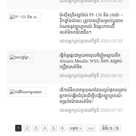
ដោយអ្នកគ្រប់គ្រងនៅថ្ងៃទី 2025-04-22
ម៉ាស៊ីនព្រីនឡាស៊ែរ PF-150 និង (ពណ៌ +
ទឹកថ្នាំពណ៌ស) ត្រូវបានប្រើសម្រាប់ប្ដូរតាម
បំណងនូវឡូហ្គោពណ៌ និងរូបភាពលើ
សេរ៉ាមិចពណ៌ងងឹត។
ដោយអ្នកគ្រប់គ្រងនៅថ្ងៃទី 2025-02-03
ធ្វើគំនូរផ្ទះជាមួយអាលុយមីញ៉ូមស្លាយទឹក
Alizarin Metallic WSS-300S សម្រាប់
ក្បឿងសេរ៉ាមិច
ដោយអ្នកគ្រប់គ្រងនៅថ្ងៃទី 2024-08-02
តើការវិនិយោគមួយណាដែលល្អបំផុតសម្រាប់
អ្នកចាប់ផ្តើមដំបូងដើម្បីបង្កើតឡូហ្គោពណ៌
ចម្រុះនៃពែងសេរ៉ាមិច?
ដោយអ្នកគ្រប់គ្រងនៅថ្ងៃទី 2023-07-07
ទំព័រ ១ / ៦
1
2
3
4
5
6
បន្ទាប់ >
>>