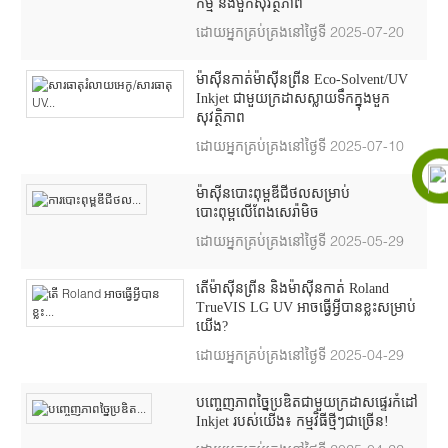
កម្ម និងមួកសុវត្ថិភាព
ដោយអ្នកគ្រប់គ្រងនៅថ្ងៃទី 2025-07-20
ម៉ាស៊ីនកាត់ម៉ាស៊ីនព្រីន Eco-Solvent/UV
Inkjet ជាមួយក្រដាសស្លាយទឹកក្នុងមួក
សុវត្ថិភាព
ដោយអ្នកគ្រប់គ្រងនៅថ្ងៃទី 2025-07-10
ម៉ាស៊ីនបោះពុម្ពឌីជីថលសម្រាប់
បោះពុម្ពលើពែងសេរ៉ាមិច
ដោយអ្នកគ្រប់គ្រងនៅថ្ងៃទី 2025-05-29
តើម៉ាស៊ីនព្រីន និងម៉ាស៊ីនកាត់ Roland
TrueVIS LG UV អាចធ្វើអ្វីបានខ្លះសម្រាប់
យើង?
ដោយអ្នកគ្រប់គ្រងនៅថ្ងៃទី 2025-04-29
បញ្ចេញភាពច្នៃប្រឌិតជាមួយក្រដាសផ្ទេរកំដៅ
Inkjet របស់យើង៖ កម្មវិធីថ្មីៗជាច្រើន!