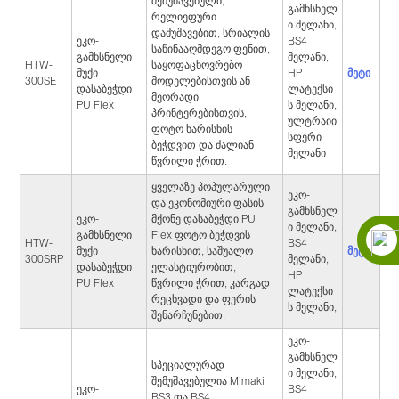
შემუშავებული,
გამხსნელ
რელიეფური
ი მელანი,
დამუშავებით, სრიალის
ეკო-
BS4
საწინააღმდეგო ფენით,
გამხსნელი
მელანი,
HTW-
საყოფაცხოვრებო
მეტი
მუქი
HP
300SE
მოდელებისთვის ან
დასაბეჭდი
ლატექსი
მეორადი
PU Flex
ს მელანი,
პრინტერებისთვის,
ულტრაიი
ფოტო ხარისხის
სფერი
ბეჭდვით და ძალიან
მელანი
წვრილი ჭრით.
ყველაზე პოპულარული
ეკო-
და ეკონომიური ფასის
გამხსნელ
ეკო-
მქონე დასაბეჭდი PU
ი მელანი,
გამხსნელი
Flex ფოტო ბეჭდვის
HTW-
BS4
მეტი
მუქი
ხარისხით, საშუალო
300SRP
მელანი,
დასაბეჭდი
ელასტიურობით,
HP
PU Flex
წვრილი ჭრით, კარგად
ლატექსი
რეცხვადი და ფერის
ს მელანი,
შენარჩუნებით.
ეკო-
გამხსნელ
სპეციალურად
ი მელანი,
შემუშავებულია Mimaki
ეკო-
BS4
BS3 და BS4