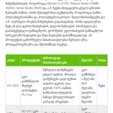
მანქანებისთვის, როგორიცაა Mimaki CJV150, Roland Versa CAMM
VS300i, Versa Studio BN20 და ა.შ. ჩვენი ინოვაციური ცხელი დნობის
წებოვანი ხაზით, ისინი შესაფერისია ტექსტილზე, როგორიცაა ბამბა,
პოლიესტერი/ბამბა და პოლიესტერი/აკრილი, ნეილონი/სპანდექსი და
ა.შ., თერმული პრესის მანქანებით გადასატანად. ისინი იდეალურია
მუქი ან ღია ფერის მაისურების, ტილოს ჩანთების, სპორტული და
დასასვენებელი ტანსაცმლის, ფორმების, ველოსიპედის ტანსაცმლის,
სარეკლამო ნივთების და სხვა ნივთების დასამზადებლად. ამ
პროდუქტის გამორჩეული მახასიათებლებია წვრილი ჭრა,
ერთგვაროვანი ჭრა და შესანიშნავი რეცხვა.
ძირითადად
კოდი
პროდუქტები
მელანი
ნახვა
მახასიათებლები
მქრქალი დამუშავება
ეკო-
ცხელი ფენით, პრიალა
გამხსნელ
ეკო-
დამუშავება ცივი ფენით,
ი მელანი,
გამხსნელის
თეთრი ფერის, ღია
BS4
HT-150S
მეტი
მსუბუქი
ფერის 100% ბამბის,
მელანი,
დასაბეჭდი
ბამბა/პოლიესტერის
ულტრაიი
PU Flex
ნაზავი ქსოვილისთვის.
სფერი
კარგად ირეცხება.
მელანი
ეკო-
3D UV / ეკო-