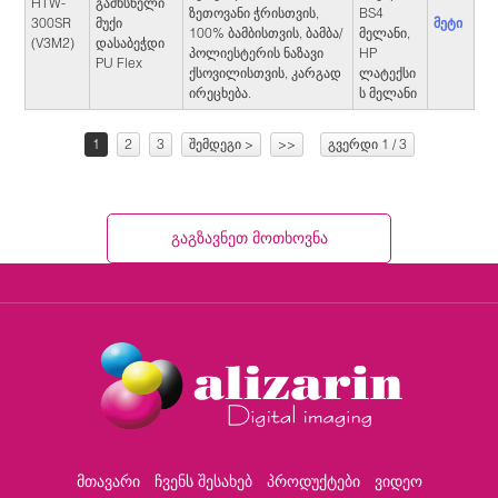
HTW-
გამხსნელი
ზეთოვანი ჭრისთვის,
BS4
მეტი
300SR
მუქი
100% ბამბისთვის, ბამბა/
მელანი,
(V3M2)
დასაბეჭდი
პოლიესტერის ნაზავი
HP
PU Flex
ქსოვილისთვის, კარგად
ლატექსი
ირეცხება.
ს მელანი
1
2
3
შემდეგი >
>>
გვერდი 1 / 3
Გაგზავნეთ Მოთხოვნა
Ახლავე
მთავარი
ჩვენს შესახებ
პროდუქტები
ვიდეო