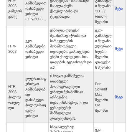
HTV-
ემბლემები - ძირითადი
გამხსნელ
გამხსნელით
300S
მასალა უხეში
ი მელანი,
მეტი
დასაბეჭდი
გამჭვირ
ქსოვილებისა და
3D UV
ვინილი
ვალე
ტყავისთვის
რბილი
(HTV-300S ...
მელანი
ვინილის ფლექსი
ეკო-
შესანიშნავი ჭრისა და
გამხსნელ
ეკო-
სარეველების
ი მელანი,
HTV-
გამხსნელზე
მოსაშორებელი
ულტრაიი
მეტი
300S
დასაბეჭდი
თვისებები, გამოიყენება
სფერი
ვინილი
უხეში ქსოვილების, ხის
მელანი,
დაფების, ტყავისთვის და
ლატექსი
ა.შ.
ს მელანი
(UV/ეკო-გამხსნელი)
ულტრაიისფ
დასაბეჭდი
ერი/ეკო-
Eco-
HTR-
ჰოლოგრაფიული
გამხსნელებ
Solvent
300S
ვინილი შესანიშნავი
ით
Max
მეტი
ჰოლოგ
არჩევანია
დასაბეჭდი
მელანი,
რაფიუ
თვალისმომჭრელი და
ჰოლოგრაფ
UV
ლი
ყურადღების
იული
მელანი
მიმზიდველი
ვინილი
გრაფიკისთვის.
სპეციალურად
ეკო-