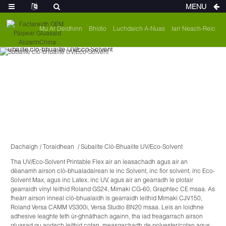
MENU
Mu Ar Deidhinn
Bhidio
Luchdaich A-Nuas
Iarr Neach-Reic
Dachaigh
Toraidhean
Sùbailte Clò-Bhuailte UV/Eco-Solvent
Tha UV/Eco-Solvent Printable Flex air an leasachadh agus air an
dèanamh airson clò-bhualadairean le inc Solvent, inc fìor solvent, inc Eco-
Solvent Max, agus inc Latex, inc UV, agus air an gearradh le plotair
gearraidh vinyl leithid Roland GS24, Mimaki CG-60, Graphtec CE msaa. As
fheàrr airson inneal clò-bhualaidh is gearraidh leithid Mimaki CJV150,
Roland Versa CAMM VS300i, Versa Studio BN20 msaa. Leis an loidhne
adhesive leaghte teth ùr-ghnàthach againn, tha iad freagarrach airson
gluasad gu aodach leithid cotan, measgachadh de polyester/cotan agus