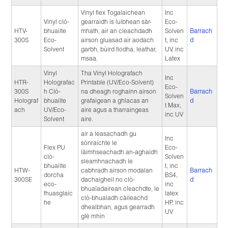
Vinyl flex Togalaichean
Inc
Vinyl clò-
gearraidh is luibhean sàr-
Eco-
HTV-
bhuailte
mhath, air an cleachdadh
Solven
Barrach
300S
Eco-
airson gluasad air aodach
t, inc
d
Solvent
garbh, bùird fiodha, leathar,
UV, inc
msaa.
Latex
Vinyl
Tha Vinyl Holografach
Inc
HTR-
Holografac
Printable (UV/Eco-Solvent)
Eco-
300S
h Clò-
na dheagh roghainn airson
Barrach
Solven
Holograf
bhuailte
grafaigean a ghlacas an
d
t Max,
ach
UV/Eco-
aire agus a tharraingeas
inc UV
Solvent
aire.
air a leasachadh gu
Inc
sònraichte le
Flex PU
Eco-
làimhseachadh an-aghaidh
clò-
Solven
sleamhnachadh le
bhuailte
t, inc
HTW-
cabhradh airson modalan
Barrach
dorcha
BS4,
300SE
dachaigheil no clò-
d
eco-
inc
bhualadairean cleachdte, le
fhuasglaic
latex
clò-bhualadh càileachd
he
HP, inc
dhealbhan, agus gearradh
UV
glè mhìn