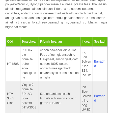
polyester/acrylic, Nylon/Spandex msaa. Le inneal preasa teas. Tha iad sin
air leth freagarrach airson lèintean-T dorcha no aotrom, pocannan
canabhas, aodach spòrs is cur-seachad, èideadh, aodach baidhsagal,
artaigilean brosnachaidh agus barrachd a ghnàthachadh. Is e na feartan
air leth a tha aig an toradh seo gearradh grinn, gearradh cunbhalach agus
nighe sàr-mhath.
Còd
Toraidhean
Prìomh fheartan
Incean
Sealladh
PU Flex
crìoch neo-shoilleir le Hot
Inc
clò-
Peel, crìoch gleansach le
Eco-
bhuailte
fuar-pheel, airson geal, dath
Solven
Barrach
HT-150S
aotrom
aotrom 100% cotan,
t, inc
d
eco-
aodach measgachadh
BS4,
fhuasglaic
cotan/polyester. math airson
inc UV
he
a nighe.
Vinyl clò-
Inc
bhuailte
Eco-
HTV-
3D UV /
Suaicheantasan stuth
Solven
Barrach
300S
Eco-
bunaiteach airson aodach
t, inc
d
Glan
Solvent
garbh is leathar
bog
(HTV-300S
UV 3D
...