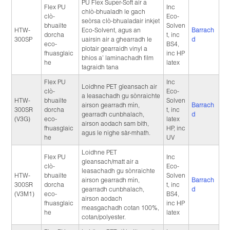
PU Flex Super-Soft air a
Flex PU
Inc
chlò-bhualadh le gach
clò-
Eco-
seòrsa clò-bhualadair inkjet
bhuailte
Solven
HTW-
Eco-Solvent, agus an
Barrach
dorcha
t, inc
300SP
uairsin air a ghearradh le
d
eco-
BS4,
plotair gearraidh vinyl a
fhuasglaic
inc HP
bhios a’ laminachadh film
he
latex
tagraidh tana
Flex PU
Inc
Loidhne PET gleansach air
clò-
Eco-
a leasachadh gu sònraichte
HTW-
bhuailte
Solven
airson gearradh mìn,
Barrach
300SR
dorcha
t, inc
gearradh cunbhalach,
d
(V3G)
eco-
latex
airson aodach sam bith,
fhuasglaic
HP, inc
agus le nighe sàr-mhath.
he
UV
Loidhne PET
Flex PU
Inc
gleansach/matt air a
clò-
Eco-
leasachadh gu sònraichte
HTW-
bhuailte
Solven
airson gearradh mìn,
Barrach
300SR
dorcha
t, inc
gearradh cunbhalach,
d
(V3M1)
eco-
BS4,
airson aodach
fhuasglaic
inc HP
measgachadh cotan 100%,
he
latex
cotan/polyester.