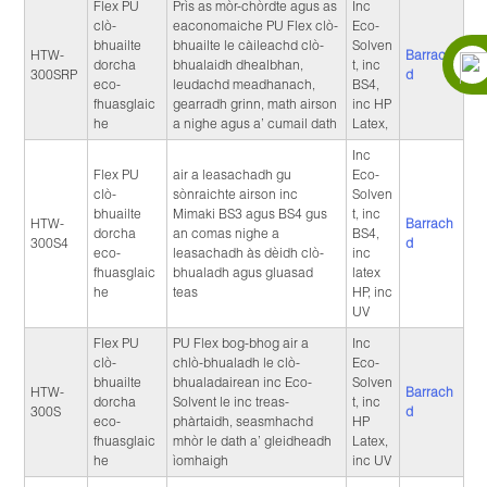
Flex PU
Prìs as mòr-chòrdte agus as
Inc
clò-
eaconomaiche PU Flex clò-
Eco-
bhuailte
bhuailte le càileachd clò-
Solven
HTW-
Barrach
dorcha
bhualaidh dhealbhan,
t, inc
300SRP
d
eco-
leudachd meadhanach,
BS4,
fhuasglaic
gearradh grinn, math airson
inc HP
he
a nighe agus a’ cumail dath
Latex,
Inc
Flex PU
air a leasachadh gu
Eco-
clò-
sònraichte airson inc
Solven
bhuailte
Mimaki BS3 agus BS4 gus
t, inc
HTW-
Barrach
dorcha
an comas nighe a
BS4,
300S4
d
eco-
leasachadh às dèidh clò-
inc
fhuasglaic
bhualadh agus gluasad
latex
he
teas
HP, inc
UV
Flex PU
PU Flex bog-bhog air a
Inc
clò-
chlò-bhualadh le clò-
Eco-
bhuailte
bhualadairean inc Eco-
Solven
HTW-
Barrach
dorcha
Solvent le inc treas-
t, inc
300S
d
eco-
phàrtaidh, seasmhachd
HP
fhuasglaic
mhòr le dath a’ gleidheadh ​​​​​​
Latex,
he
ìomhaigh
inc UV