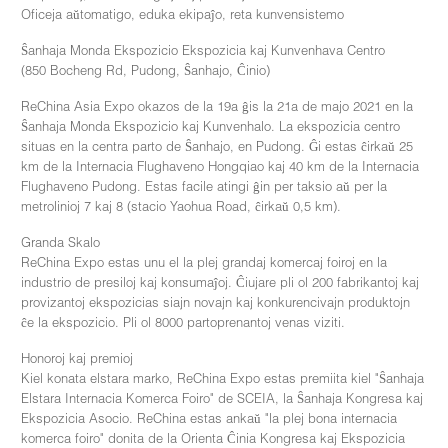
Oficeja aŭtomatigo, eduka ekipaĵo, reta kunvensistemo
Ŝanhaja Monda Ekspozicio Ekspozicia kaj Kunvenhava Centro
(850 Bocheng Rd, Pudong, Ŝanhajo, Ĉinio)
ReChina Asia Expo okazos de la 19a ĝis la 21a de majo 2021 en la
Ŝanhaja Monda Ekspozicio kaj Kunvenhalo. La ekspozicia centro
situas en la centra parto de Ŝanhajo, en Pudong. Ĝi estas ĉirkaŭ 25
km de la Internacia Flughaveno Hongqiao kaj 40 km de la Internacia
Flughaveno Pudong. Estas facile atingi ĝin per taksio aŭ per la
metrolinioj 7 kaj 8 (stacio Yaohua Road, ĉirkaŭ 0,5 km).
Granda Skalo
ReChina Expo estas unu el la plej grandaj komercaj foiroj en la
industrio de presiloj kaj konsumaĵoj. Ĉiujare pli ol 200 fabrikantoj kaj
provizantoj ekspozicias siajn novajn kaj konkurencivajn produktojn
ĉe la ekspozicio. Pli ol 8000 partoprenantoj venas viziti.
Honoroj kaj premioj
Kiel konata elstara marko, ReChina Expo estas premiita kiel "Ŝanhaja
Elstara Internacia Komerca Foiro" de SCEIA, la Ŝanhaja Kongresa kaj
Ekspozicia Asocio. ReChina estas ankaŭ "la plej bona internacia
komerca foiro" donita de la Orienta Ĉinia Kongresa kaj Ekspozicia