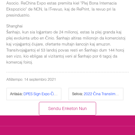
Asocio. ReChina Expo estas premiita kiel "Plej Bona Internacia
Ekspozicio" de NCN, la IT-revuo, kaj de RePrint, la revuo pri la
presindustrio.
Shanghai
Ŝanhajo, kun sia loĝantaro de 24 milionoj, estas la plej granda kaj
plej evoluinta urbo en Ĉinio. Ŝanhajo altiras milionojn da komercistoj
kaj vojaĝantoj ĉiujare, ofertante multajn ŝancojn kaj amuzon.
Transitvojaĝantoj el 53 landoj povas resti en Ŝanhajo dum 144 horoj
sen vizo, kio ebligas al vizitantoj veni al Ŝanhajo por 6 tagoj da
komercaj foiroj.
Afiŝtempo: 14 septembro 2021
Antaŭa:
DPES Sign Expo Ĉinio 2021
Sekva:
2022 Ĉina Translima E-Komerca Komerca Foiro
Sendu Enketon Nun