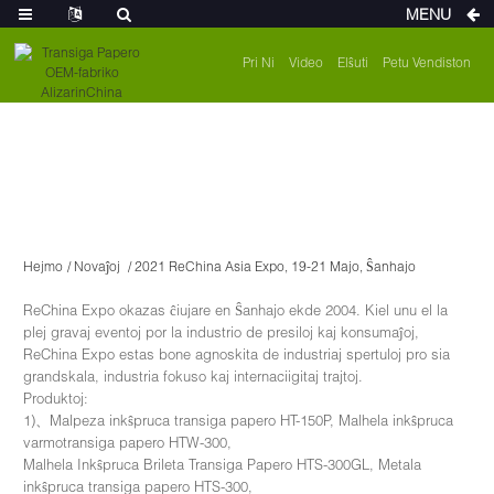
MENU
Pri Ni
Video
Elŝuti
Petu Vendiston
Hejmo
Novaĵoj
2021 ReChina Asia Expo, 19-21 Majo, Ŝanhajo
ReChina Expo okazas ĉiujare en Ŝanhajo ekde 2004. Kiel unu el la
plej gravaj eventoj por la industrio de presiloj kaj konsumaĵoj,
ReChina Expo estas bone agnoskita de industriaj spertuloj pro sia
grandskala, industria fokuso kaj internaciigitaj trajtoj.
Produktoj:
1)、Malpeza inkŝpruca transiga papero HT-150P, Malhela inkŝpruca
varmotransiga papero HTW-300,
Malhela Inkŝpruca Brileta Transiga Papero HTS-300GL, Metala
inkŝpruca transiga papero HTS-300,