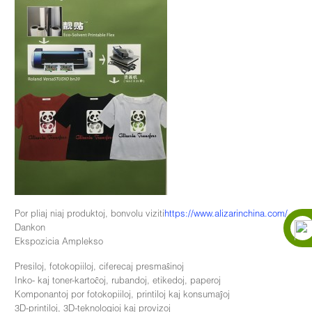
Por pliaj niaj produktoj, bonvolu viziti
https://www.alizarinchina.com/
Dankon
Ekspozicia Amplekso
Presiloj, fotokopiiloj, ciferecaj presmaŝinoj
Inko- kaj toner-kartoĉoj, rubandoj, etikedoj, paperoj
Komponantoj por fotokopiiloj, printiloj kaj konsumaĵoj
3D-printiloj, 3D-teknologioj kaj provizoj