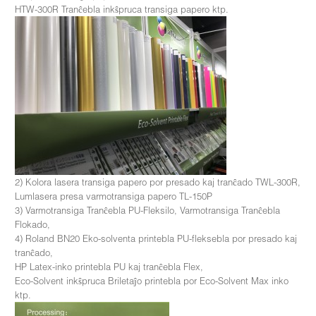
HTW-300R Tranĉebla inkŝpruca transiga papero ktp.
2) Kolora lasera transiga papero por presado kaj tranĉado TWL-300R,
Lumlasera presa varmotransiga papero TL-150P
3) Varmotransiga Tranĉebla PU-Fleksilo, Varmotransiga Tranĉebla
Flokado,
4) Roland BN20 Eko-solventa printebla PU-fleksebla por presado kaj
tranĉado,
HP Latex-inko printebla PU kaj tranĉebla Flex,
Eco-Solvent inkŝpruca Briletaĵo printebla por Eco-Solvent Max inko
ktp.