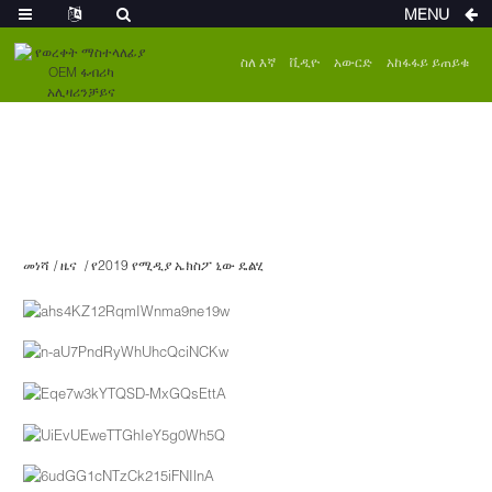
MENU
ስለ እኛ
ቪዲዮ
አውርድ
አከፋፋይ ይጠይቁ
መነሻ
ዜና
የ2019 የሚዲያ ኤክስፖ ኒው ዴልሂ