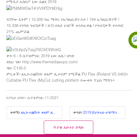
የሚዲያ ኤክስፖ ኒው ዴልሂ 2019
43ኛው እትም | 12,000 ካሬ ሜትር የኤግዚቢሽን ቦታ | 194 ኤግዚቢሽኖች |
15,338 የንግድ ጎብኚዎች | ከ10 በላይ አገሮች ተሳትፈዋል | የጎብኚዎች ተሳትፎ
21% ጨምሯል
ቀን፡ 6 - 8 ሴፕቴምበር 2019 ኒው ዴሊ፣ ህንድ
ድህረ ገጽ፡ http://www.themediaexpo.com/
ዳስ፡ C135-2
ምርቶች፡ ለኢኮ-ሶልቨንት ቀለም ሊታተም የሚችል PU Flex (Roland VS 540i)፣
Cuttable PU Flex (MyCut cutting plotter)፣ የሙቀት ፕሬስ ማሽን።
የፖስታ ሰዓት፡- ሴፕቴምበር-11-2021
ቀዳሚ፡
ለኢኮ-ሶልቨንት ቀለም ሊታተም የሚችል ፍሎክ (HTF-300S)
ቀጣይ፡
2019 ቪየትአድ ሆቺሚንህ ሲቲ
ጥያቄ አሁኑኑ ይላኩ