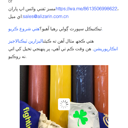
or
،
https://wa.me/8613506998622
مسز ٽفني واٽس اپ پاران
sales@alizarin.com.cn
اي ميل:
.
ٽيڪنيڪل سپورٽ ڳولي رهيا آهيو؟
هتي شروع ڪريو
هتي ڪجھ مثال آهن ته ڪيئن
اليزارين ٽيڪنالاجيز
انڪارپوريشن
. هن وقت ڪم تي آهي، پر پنهنجي تخيل کي اتي
نه روڪيو.