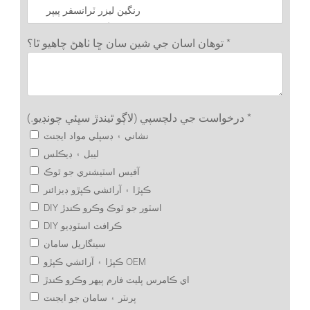
توهان اسان جي شين سان ڇا ٺاهڻ چاهيو ٿا؟ *
درخواست جي دلچسپي (لاڳو ٿيندڙ سڀئي چونڊيو.) *
نشاني ۽ ڊسپلي مواد ايجنٽ
ليبل ۽ ڊيڪلس
آفيس اسٽيشنري جو ٿوڪ
ڪپڙا ۽ آرائشي ڪپڙو ڊيزائنر
DIY اسٽور جو ٿوڪ وڪرو ڪندڙ
DIY ڪرافٽ اسٽوڊيو
سينگاريل سامان
ڪپڙا ۽ آرائشي ڪپڙو OEM
اي ڪامرس پليٽ فارم ٻيهر وڪرو ڪندڙ
پرنٽر ۽ سامان جو ايجنٽ