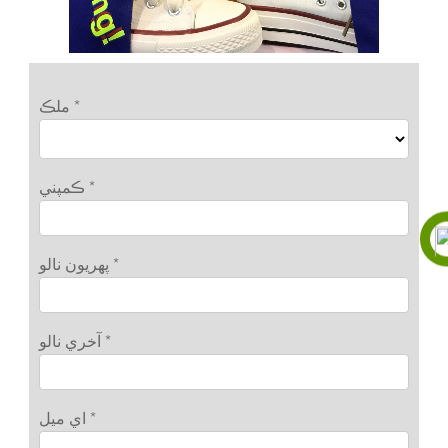
ملڪ *
ڪمپني *
پهريون نالو *
آخري نالو *
اي ميل *