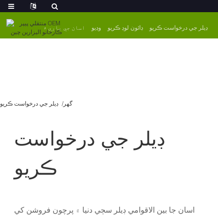
ڊيلر جي درخواست ڪريو
ڊائون لوڊ ڪريو
وڊيو
اسان جي باري ۾
گھر
ڊيلر جي درخواست ڪريو
ڊيلر جي درخواست
ڪريو
اسان جا بين الاقوامي ڊيلر سڄي دنيا ۾ پرچون فروشن کي