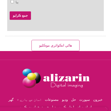
ٻيا
جمع ڪرايو
هاڻي انڪوائري موڪليو
خبرون
سپورٽ
حل
وڊيو
مصنوعات
اسان جي باري ۾
گھر
اسان سان رابطو ڪريو
ڊيلر جي درخواست ڪريو