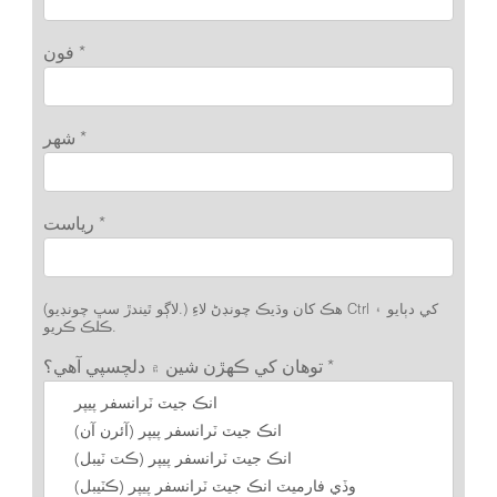
فون *
شهر *
رياست *
(لاڳو ٿيندڙ سڀ چونڊيو.) هڪ کان وڌيڪ چونڊڻ لاءِ Ctrl کي دٻايو ۽
ڪلڪ ڪريو.
توهان کي ڪهڙن شين ۾ دلچسپي آهي؟ *