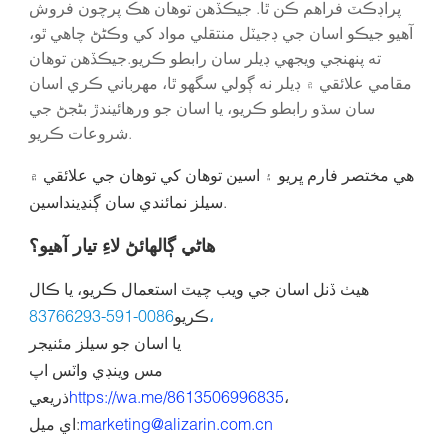
پراڊڪٽ فراهم ڪن ٿا. جيڪڏهن توهان هڪ پرچون فروش
آهيو جيڪو اسان جي ڊجيٽل منتقلي مواد کي وڪڻڻ چاهي ٿو،
ته پنهنجي ويجهي ڊيلر سان رابطو ڪريو.
جيڪڏهن توهان
مقامي علائقي ۾ ڊيلر نه ڳولي سگهو ٿا، مهرباني ڪري اسان
سان سڌو رابطو ڪريو، يا اسان جو ورهائيندڙ بڻجڻ جي
شروعات ڪريو.
هي مختصر فارم ڀريو ۽ اسين توهان کي توهان جي علائقي ۾
سيلز نمائندي سان ڳنڍينداسين.
هاڻي ڳالهائڻ لاءِ تيار آهيو؟
هيٺ ڏنل اسان جي ويب چيٽ استعمال ڪريو، يا ڪال
0086-591-83766293،
ڪريو
يا اسان جو سيلز مئنيجر
مس وينڊي واٽس اپ
،
https://wa.me/8613506996835
ذريعي
marketing@alizarin.com.cn
اي ميل: