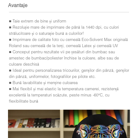
Avantaje
■ Taie extrem de bine și uniform
■ Rezoluție mare de imprimare de până la 1440 dpi, cu culori
strălucitoare și o saturație bună a culorilor!
■ Imprimare de calitate foto cu cerneală Eco-Solvent Max originală
Roland sau cerneală de la terți, cerneală Latex și cerneală UV
■ Conceput pentru rezultate vii pe țesături din bumbac sau
amestec de bumbac/poliester închise la culoare, albe sau de
culoare deschisă
■ Ideal pentru personalizarea tricourilor, genților din pânză, genților
din pânză, uniformelor, fotografiilor pe pilote etc.
■ Bună lavabilitate și menține culoarea
■ Mai flexibil și mai elastic la temperatura camerei, rezistență
excelentă la temperaturi scăzute, peste minus -60°C, cu
flexibilitate bună