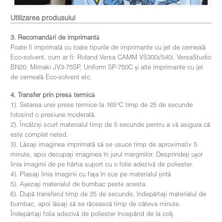
Utilizarea produsului
3. Recomandări de imprimantă
Poate fi imprimată cu toate tipurile de imprimante cu jet de cerneală
Eco-solvent, cum ar fi: Roland Versa CAMM VS300i/540i, VersaStudio
BN20, Mimaki JV3-75SP, Uniform SP-750C și alte imprimante cu jet
de cerneală Eco-solvent etc.
4. Transfer prin presă termică
1). Setarea unei prese termice la 165°C timp de 25 de secunde
folosind o presiune moderată.
2). Încălziți scurt materialul timp de 5 secunde pentru a vă asigura că
este complet neted.
3). Lăsați imaginea imprimată să se usuce timp de aproximativ 5
minute, apoi decupați imaginea în jurul marginilor. Desprindeți ușor
linia imaginii de pe hârtia suport cu o folie adezivă de poliester.
4). Plasați linia imaginii cu fața în sus pe materialul țintă
5). Așezați materialul de bumbac peste acesta.
6). După transferul timp de 25 de secunde, îndepărtați materialul de
bumbac, apoi lăsați să se răcească timp de câteva minute.
Îndepărtați folia adezivă de poliester începând de la colț.