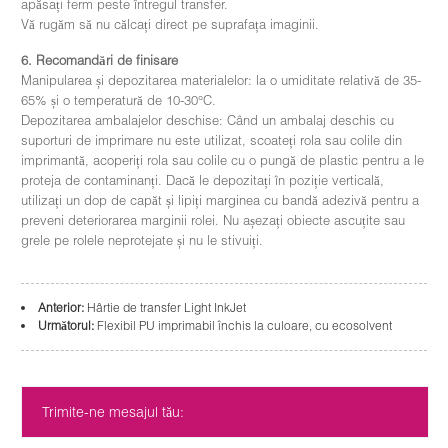
apăsați ferm peste întregul transfer.
Vă rugăm să nu călcați direct pe suprafața imaginii.
6. Recomandări de finisare
Manipularea și depozitarea materialelor: la o umiditate relativă de 35-
65% și o temperatură de 10-30°C.
Depozitarea ambalajelor deschise: Când un ambalaj deschis cu
suporturi de imprimare nu este utilizat, scoateți rola sau colile din
imprimantă, acoperiți rola sau colile cu o pungă de plastic pentru a le
proteja de contaminanți. Dacă le depozitați în poziție verticală,
utilizați un dop de capăt și lipiți marginea cu bandă adezivă pentru a
preveni deteriorarea marginii rolei. Nu așezați obiecte ascuțite sau
grele pe rolele neprotejate și nu le stivuiți.
Anterior:
Hârtie de transfer Light InkJet
Următorul:
Flexibil PU imprimabil închis la culoare, cu ecosolvent
Trimite-ne mesajul tău: