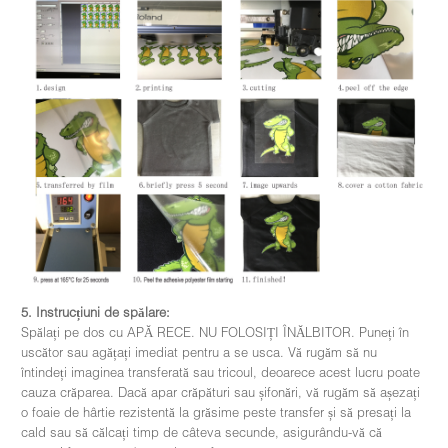
5. Instrucțiuni de spălare:
Spălați pe dos cu APĂ RECE. NU FOLOSIȚI ÎNĂLBITOR. Puneți în
uscător sau agățați imediat pentru a se usca. Vă rugăm să nu
întindeți imaginea transferată sau tricoul, deoarece acest lucru poate
cauza crăparea. Dacă apar crăpături sau șifonări, vă rugăm să așezați
o foaie de hârtie rezistentă la grăsime peste transfer și să presați la
cald sau să călcați timp de câteva secunde, asigurându-vă că