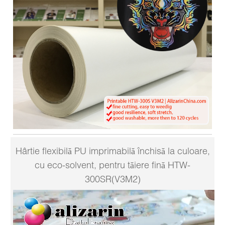
Hârtie flexibilă PU imprimabilă închisă la culoare,
cu eco-solvent, pentru tăiere fină HTW-
300SR(V3M2)