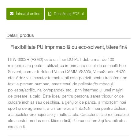
Întreabă online
Descărcați PDF-ul
Detalii produs
Flexibilitate PU imprimabilă cu eco-solvent, tăiere fină
HTW-300SR (V3M2) este un liner BO-PET dublu mat de 100
microni, care poate fi utilizat cu imprimante cu jet de cerneală Eco-
Solvent, cum ar fi Roland Versa CAMM VS300i, VersaStudio BN20
etc. Adezivul inovator termofuzibil este potrivit pentru transferul pe
textile precum bumbac, amestecuri de poliester/bumbac și
poliester/acrilic, nailon/spandex etc., prin intermediul unei mașini
de presare la cald. Este ideal pentru personalizarea tricourilor de
culoare închisă sau deschisă, a genților de pânză, a îmbrăcămintei
sport și de agrement, a uniformelor, a îmbrăcămintei pentru ciclism,
a articolelor promoționale și multe altele. Caracteristicile remarcabile
ale acestui produs sunt tăierea fină, tăierea uniformă și lavabilitatea
excelentă.