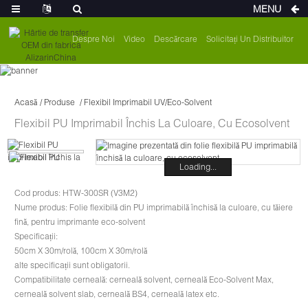
MENU
Despre Noi
Video
Descărcare
Solicitați Un Distribuitor
Acasă
Produse
Flexibil Imprimabil UV/Eco-Solvent
Flexibil PU Imprimabil Închis La Culoare, Cu Ecosolvent
Loading...
Cod produs: HTW-300SR (V3M2)
Nume produs: Folie flexibilă din PU imprimabilă închisă la culoare, cu tăiere
fină, pentru imprimante eco-solvent
Specificații:
50cm X 30m/rolă, 100cm X 30m/rolă
alte specificații sunt obligatorii.
Compatibilitate cerneală: cerneală solvent, cerneală Eco-Solvent Max,
cerneală solvent slab, cerneală BS4, cerneală latex etc.