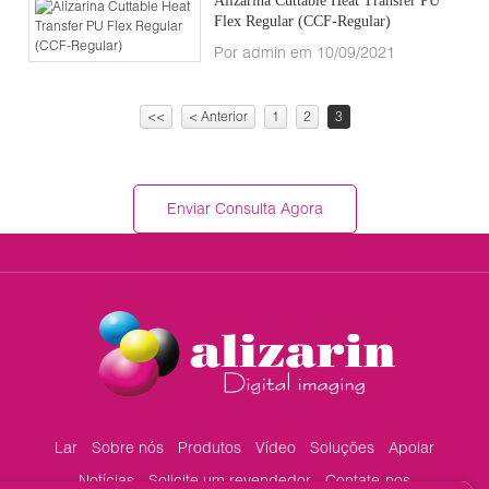
Alizarina Cuttable Heat Transfer PU
Flex Regular (CCF-Regular)
Por admin em 10/09/2021
<<
< Anterior
1
2
3
Enviar Consulta Agora
Lar
Sobre nós
Produtos
Vídeo
Soluções
Apoiar
Notícias
Solicite um revendedor
Contate-nos