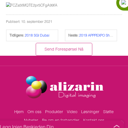
Publisert: 10. september 2021
Tidligere:
2018 SGI Dubai
Neste:
2019 APPPEXPO Shanghai internasjonale trykkeriutstilling
Send Forespørsel Nå
Hjem
Om oss
Produkter
Video
Løsninger
Støtte
Nyheter
Be om en forhandler
Kontakt oss
Legg Igjen Beskjeden Din