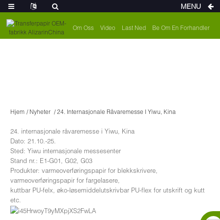
MENU
Om Oss
Video
Last Ned
Be Om En Forhandler
Hjem
Nyheter
24. Internasjonale Råvaremesse I Yiwu, Kina
24. internasjonale råvaremesse i Yiwu, Kina
Dato: 21.10.-25.
Sted: Yiwu internasjonale messesenter
Stand nr.: E1-G01, G02, G03
Produkter: varmeoverføringspapir for blekkskrivere,
varmeoverføringspapir for fargelasere,
kuttbar PU-felx, øko-løsemiddelutskrivbar PU-flex for utskrift og kutt
etc.