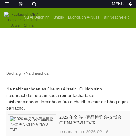
MENU
Mu Ar Deidhinn
Bhidio
Luchdaich A-Nuas
Iarr Neach-Reic
Dachaigh
Naidheachdan
Na naidheachdan as ùire mu Alizarin. Cuiridh sinn
naidheachdan ùra an sàs a rèir ar tachartasan,
taisbeanaidhean, toraidhean ùra a chaidh a chur air bhog agus
barrachd.
2026 年义乌小商品博览会-义博会
CHINA YIWU FAIR
le rianaire air 2026-02-16