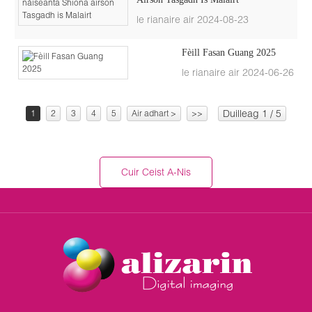
le rianaire air 2024-08-23
Fèill Fasan Guang 2025
le rianaire air 2024-06-26
Duilleag 1 / 5
1
2
3
4
5
Air adhart >
>>
Cuir Ceist A-Nis