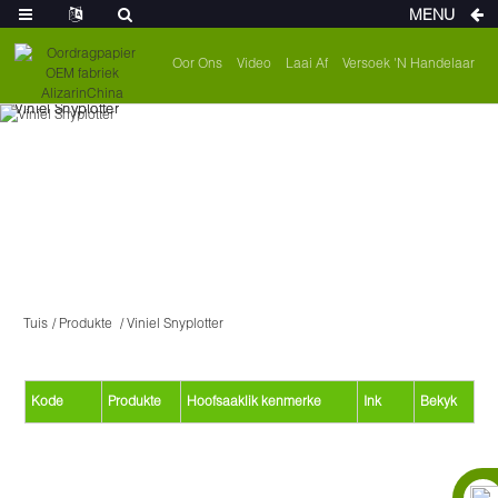
MENU
Oor Ons
Video
Laai Af
Versoek 'n Handelaar
Tuis
Produkte
Viniel Snyplotter
Kode
Produkte
Hoofsaaklik kenmerke
Ink
Bekyk